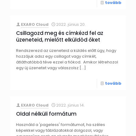
tovább
EXARO Cloud
2022. június 20.
Csillagozd meg és címkézd fel az
üzeneteid, mielőtt elküldöd őket
Rendszerezd az üzeneteid a küldés előtt úgy, hogy
hozzájuk adsz egy csillagot vagy címkét,
átláthatóbbá téve ezzel a fiókod. Amikor létrehozol
egy új üzenetet vagy válaszolsz
[…]
tovább
EXARO Cloud
2022. június 14.
Oldal nélküli formátum
Használd a 'pageless' formátumot, ha széles
képekkel vagy táblázatokkal dolgozol, vagy