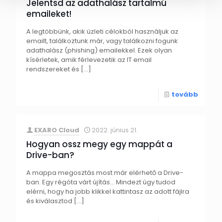
Jelentsd az adathalász tartalmú
emaileket!
A legtöbbünk, akik üzleti célokból használjuk az
emailt, találkoztunk már, vagy találkozni fogunk
adathalász (phishing) emailekkel. Ezek olyan
kísérletek, amik férlevezetik az IT email
rendszereket és
[…]
tovább
EXARO Cloud
2022. június 21.
Hogyan ossz megy egy mappát a
Drive-ban?
A mappa megosztás most már elérhető a Drive-
ban. Egy régóta várt újítás… Mindezt úgy tudod
elérni, hogy ha jobb klikkel kattintasz az adott fájlra
és kiválasztod
[…]