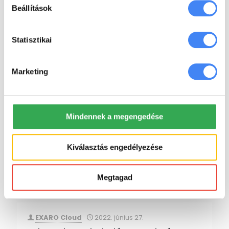
Beállítások
kapott olyan vérfrissítést, ami
[…]
tovább
Statisztikai
EXARO Cloud
2022. június 28.
Marketing
Hogyan ossz meg egy Google Drive
mappát?
A Google Workspace felhasználók megoszthatják a
Mindennek a megengedése
Google Drive-ban tárolt mappáik tartalmát. A
megosztott mappák nyilvánosak lesznek azoknak,
akik rendelkeznek a linkkel vagy a Google-n
Kiválasztás engedélyezése
keresztül rátalálnak.
[…]
Megtagad
tovább
EXARO Cloud
2022. június 27.