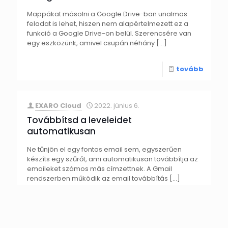
Mappákat másolni a Google Drive-ban unalmas
feladat is lehet, hiszen nem alapértelmezett ez a
funkció a Google Drive-on belül. Szerencsére van
egy eszközünk, amivel csupán néhány
[…]
tovább
EXARO Cloud
2022. június 6.
Továbbítsd a leveleidet
automatikusan
Ne tűnjön el egy fontos email sem, egyszerűen
készíts egy szűrőt, ami automatikusan továbbítja az
emaileket számos más címzettnek. A Gmail
rendszerben működik az email továbbítás
[…]
tovább