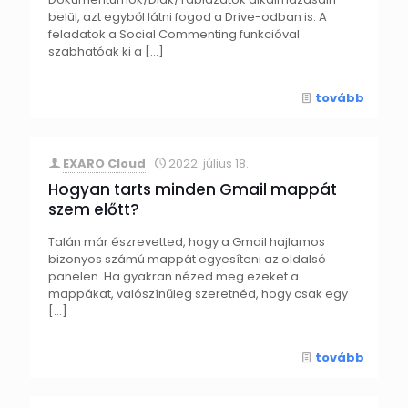
belül, azt egyből látni fogod a Drive-odban is. A
feladatok a Social Commenting funkcióval
szabhatóak ki a
[…]
tovább
EXARO Cloud
2022. július 18.
Hogyan tarts minden Gmail mappát
szem előtt?
Talán már észrevetted, hogy a Gmail hajlamos
bizonyos számú mappát egyesíteni az oldalsó
panelen. Ha gyakran nézed meg ezeket a
mappákat, valószínűleg szeretnéd, hogy csak egy
[…]
tovább