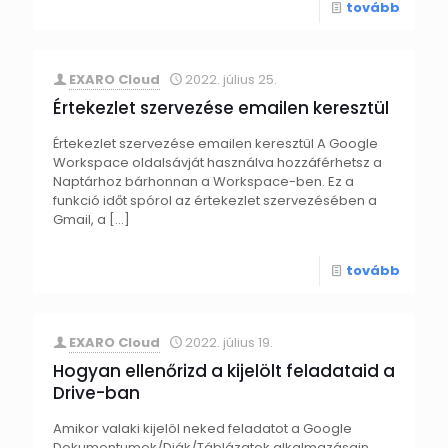
tovább
EXARO Cloud
2022. július 25.
Értekezlet szervezése emailen keresztül
Értekezlet szervezése emailen keresztül A Google
Workspace oldalsávját használva hozzáférhetsz a
Naptárhoz bárhonnan a Workspace-ben. Ez a
funkció időt spórol az értekezlet szervezésében a
Gmail, a
[…]
tovább
EXARO Cloud
2022. július 19.
Hogyan ellenőrizd a kijelölt feladataid a
Drive-ban
Amikor valaki kijelöl neked feladatot a Google
Dokumentumok/Diák/Táblázatok alkalmazásain