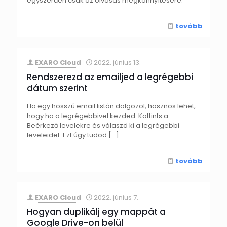
egyszerűen csak az olvasás megkönnyítésére.
tovább
EXARO Cloud
2022. június 13.
Rendszerezd az emailjed a legrégebbi
dátum szerint
Ha egy hosszú email listán dolgozol, hasznos lehet,
hogy ha a legrégebbivel kezded. Kattints a
Beérkező levelekre és válaszd ki a legrégebbi
leveleidet. Ezt úgy tudod
[…]
tovább
EXARO Cloud
2022. június 7.
Hogyan duplikálj egy mappát a
Google Drive-on belül