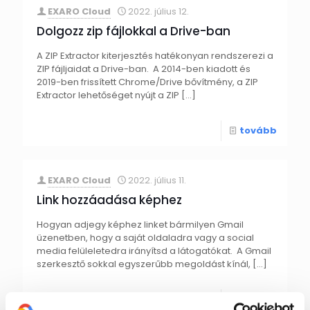
EXARO Cloud
2022. július 12.
Dolgozz zip fájlokkal a Drive-ban
A ZIP Extractor kiterjesztés hatékonyan rendszerezi a
ZIP fájljaidat a Drive-ban. A 2014-ben kiadott és
2019-ben frissített Chrome/Drive bővítmény, a ZIP
Extractor lehetőséget nyújt a ZIP
[…]
tovább
EXARO Cloud
2022. július 11.
Link hozzáadása képhez
Hogyan adjegy képhez linket bármilyen Gmail
üzenetben, hogy a saját oldaladra vagy a social
media felüleletedra irányítsd a látogatókat. A Gmail
szerkesztő sokkal egyszerűbb megoldást kínál,
[…]
tovább