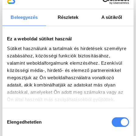
EXARO Cloud
2022. július 5.
Beleegyezés
Részletek
A sütikről
Hogyan adj hozzá vagy helyezz át
fájlokat Google Drive-on belül
Ez a weboldal sütiket használ
Két út létezik, hogy fájlokat helyezz át a Google
Sütiket használunk a tartalmak és hirdetések személyre
Drive-on belül. Vagy áthúzhatod őket a kurzor
segítségével, vagy használhatod az Áthelyezés ide
szabásához, közösségi funkciók biztosításához,
funkciót is. Áthelyezés ide
[…]
valamint weboldalforgalmunk elemzéséhez. Ezenkívül
közösségi média-, hirdető- és elemező partnereinkkel
tovább
megosztjuk az Ön weboldalhasználatra vonatkozó
adatait, akik kombinálhatják az adatokat más olyan
adatokkal, amelyeket Ön adott meg számukra vagy az
EXARO Cloud
2022. július 4.
Ön által használt más szolgáltatásokból gyűjtöttek.
Állítsd be és kövesd a feladataid a
Feladatokban
Hozzájárulás
Elengedhetetlen
kiválasztása
Egyetlen feladatot se felejts el a Gmail-ben a
Google Feladatok (Tasks) segítségével. A Google
Feladatok már egy ideje velünk van, de nemrégiben