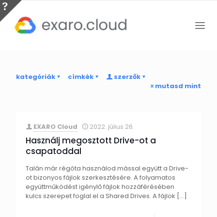
kategóriák
címkék
szerzők
mutasd mint
EXARO Cloud
2022. július 26.
Használj megosztott Drive-ot a
csapatoddal
Talán már régóta használod mással együtt a Drive-
ot bizonyos fájlok szerkesztésére. A folyamatos
együttműködést igénylő fájlok hozzáférésében
kulcs szerepet foglal el a Shared Drives. A fájlok
[…]