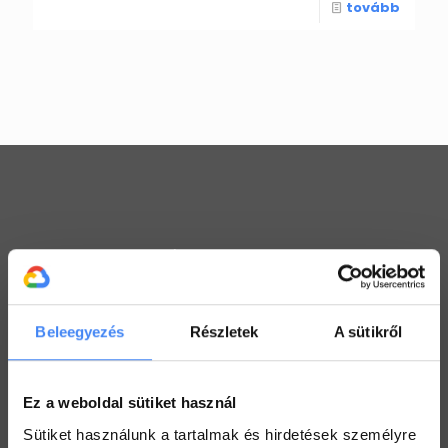
tovább
Workspace praktikák
Használj megosztott Drive-ot a csapatoddal
2022. július 26.
Beleegyezés
Részletek
A sütikről
Értekezlet szervezése emailen keresztül
2022. július 25.
Ez a weboldal sütiket használ
Hogyan ellenőrizd a kijelölt feladataid a Drive-ban
Sütiket használunk a tartalmak és hirdetések személyre