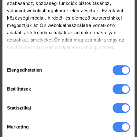
2022. július 19.
szabásához, közösségi funkciók biztosításához,
valamint weboldalforgalmunk elemzéséhez. Ezenkívül
Hogyan tarts minden Gmail mappát szem előtt?
közösségi média-, hirdető- és elemező partnereinkkel
2022. július 18.
megosztjuk az Ön weboldalhasználatra vonatkozó
Dolgozz zip fájlokkal a Drive-ban
adatait, akik kombinálhatják az adatokat más olyan
2022. július 12.
adatokkal, amelyeket Ön adott meg számukra vagy az
Ön által használt más szolgáltatásokból gyűjtöttek.
Hozzájárulás
Workspace Blog
Elengedhetetlen
kiválasztása
Google Workspace vs. MS365 –
2025
2026. január 5.
Beállítások
Google Drive – az első lépések
Statisztikai
2022. június 3.
Marketing
Megkönyörült a Google
2022. május 18.