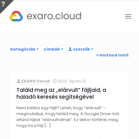
kategóriák
címkék
szerzők
mutasd mint
EXARO Cloud
2022. április 12.
Találd meg az „elárvult” fájljaid, a
haladó keresés segítségével
Nem találsz egy fájlt? Lehet, hogy “elárvult” –
megmutatjuk, hogy találd meg. A Google Drive-ból
eltűnő fájlok “elárvulhatnak”. Ez akkor történik meg,
hogy ha a fájl
[…]