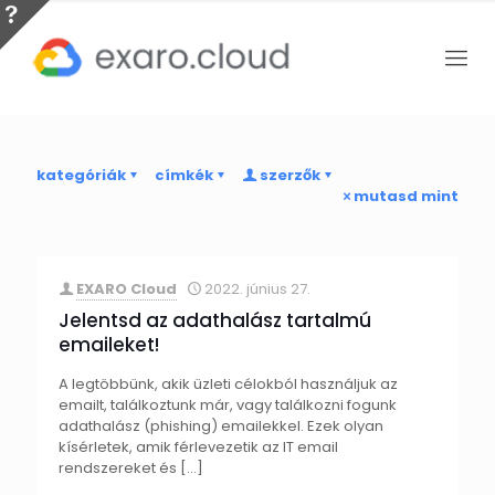
kategóriák
címkék
szerzők
mutasd mint
EXARO Cloud
2022. június 27.
Jelentsd az adathalász tartalmú
emaileket!
A legtöbbünk, akik üzleti célokból használjuk az
emailt, találkoztunk már, vagy találkozni fogunk
adathalász (phishing) emailekkel. Ezek olyan
kísérletek, amik férlevezetik az IT email
rendszereket és
[…]