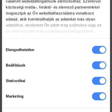
valamint weboldalforgalmunk elemzéséhez. Ezenkívül
2022. július 19.
közösségi média-, hirdető- és elemező partnereinkkel
megosztjuk az Ön weboldalhasználatra vonatkozó
Hogyan tarts minden Gmail mappát szem előtt?
adatait, akik kombinálhatják az adatokat más olyan
2022. július 18.
adatokkal, amelyeket Ön adott meg számukra vagy az
Dolgozz zip fájlokkal a Drive-ban
Ön által használt más szolgáltatásokból gyűjtöttek.
2022. július 12.
Hozzájárulás
Elengedhetetlen
kiválasztása
Workspace Blog
Beállítások
Google Workspace vs. MS365 –
2025
2026. január 5.
Statisztikai
Google Drive – az első lépések
2022. június 3.
Marketing
Megkönyörült a Google