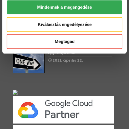
2022. május 18.
Mindennek a megengedése
Kiválasztás engedélyezése
Starter vagy Standard?
2022. május 3.
Megtagad
Egyirányú utca
2021. április 22.