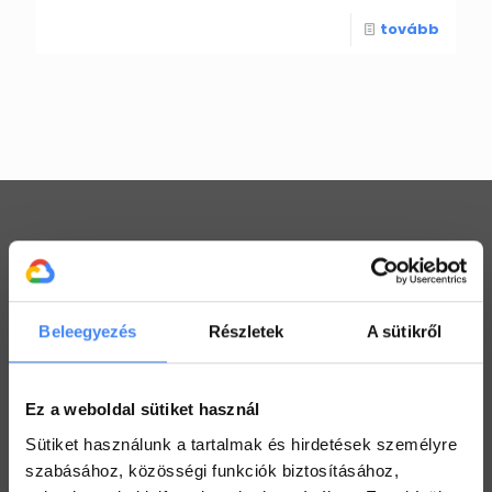
tovább
Workspace praktikák
Beleegyezés
Részletek
A sütikről
Használj megosztott Drive-ot a csapatoddal
2022. július 26.
Ez a weboldal sütiket használ
Értekezlet szervezése emailen keresztül
2022. július 25.
Sütiket használunk a tartalmak és hirdetések személyre
szabásához, közösségi funkciók biztosításához,
Hogyan ellenőrizd a kijelölt feladataid a Drive-ban