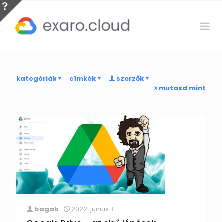
kategóriák
címkék
szerzők
mutasd mint
bagab
2022. június 3.