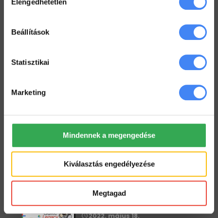
Elengedhetetlen
kiválasztása
Hogyan tarts minden Gmail mappát szem előtt?
2022. július 18.
Beállítások
Dolgozz zip fájlokkal a Drive-ban
2022. július 12.
Statisztikai
Marketing
Workspace Blog
Google Workspace vs. MS365 –
2025
Mindennek a megengedése
2026. január 5.
Google Drive – az első lépések
Kiválasztás engedélyezése
2022. június 3.
Megtagad
Megkönyörült a Google
2022. május 18.