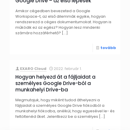
Google Drive – az első lépések
Amikor cégedben bevezeted a Google
Workspace-t, az első dilemmák egyike, hogyan
rendszerezd a céges dokumentumokat. Hogyan is
működik ez az egész? Hogyan lesz mindenki
számára hozzáférhető?
[…]
tovább
EXARO Cloud
2022. február 1.
Hogyan helyezd át a fájljaidat a
személyes Google Drive-ból a
munkahelyi Drive-ba
Megmutajuk, hogy miként tudod áthelyezni a
fájljaidat a személyes Google Drive fiókodból a
munkahelyi fiókodba, anélkül, hogy egyesével le- és
feltöltenéd őket. Jelentkezz be a személyes
[…]