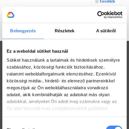
tovább
Beleegyezés
Részletek
A sütikről
Ez a weboldal sütiket használ
Sütiket használunk a tartalmak és hirdetések személyre
szabásához, közösségi funkciók biztosításához,
Workspace praktikák
valamint weboldalforgalmunk elemzéséhez. Ezenkívül
közösségi média-, hirdető- és elemező partnereinkkel
Használj megosztott Drive-ot a csapatoddal
megosztjuk az Ön weboldalhasználatra vonatkozó
2022. július 26.
adatait, akik kombinálhatják az adatokat más olyan
adatokkal, amelyeket Ön adott meg számukra vagy az
Értekezlet szervezése emailen keresztül
Ön által használt más szolgáltatásokból gyűjtöttek.
2022. július 25.
Hogyan ellenőrizd a kijelölt feladataid a Drive-ban
Hozzájárulás
2022. július 19.