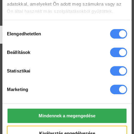
adatokkal, amelyeket Ön adott meg számukra vagy az
Workspace praktikák
Ön által használt más szolgáltatásokból gyűjtöttek.
Használj megosztott Drive-ot a csapatoddal
2022. július 26.
Hozzájárulás
Elengedhetetlen
kiválasztása
Értekezlet szervezése emailen keresztül
2022. július 25.
Beállítások
Hogyan ellenőrizd a kijelölt feladataid a Drive-ban
2022. július 19.
Statisztikai
Hogyan tarts minden Gmail mappát szem előtt?
2022. július 18.
Marketing
Dolgozz zip fájlokkal a Drive-ban
2022. július 12.
Mindennek a megengedése
Workspace Blog
Kiválasztás engedélyezése