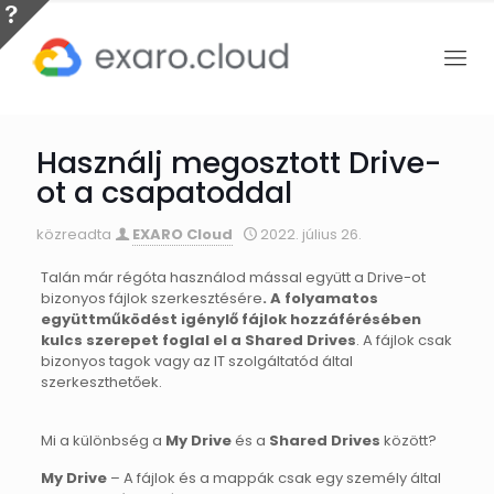
Használj megosztott Drive-
ot a csapatoddal
közreadta
EXARO Cloud
2022. július 26.
Talán már régóta használod mással együtt a Drive-ot
bizonyos fájlok szerkesztésére
. A folyamatos
együttműködést igénylő fájlok hozzáférésében
kulcs szerepet foglal el a Shared Drives
. A fájlok csak
bizonyos tagok vagy az IT szolgáltatód által
szerkeszthetőek.
Mi a különbség a
My Drive
és a
Shared Drives
között?
My Drive
– A fájlok és a mappák csak egy személy által