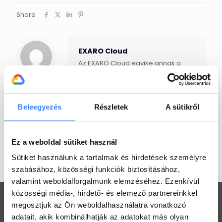
Share
EXARO Cloud
Az EXARO Cloud egyike annak a
néhány magyar IT-cégnek, amelyek
hivatalos
Google Cloud Partner
minősítéssel rendelkeznek és a
Google engedélyével Google
Beleegyezés
Részletek
A sütikről
Workspace bevezetéssel és
support-tal foglalkoznak. Jelenleg
egyedüli magyar cégként csak mi
vagyunk jogosultak Google for
Ez a weboldal sütiket használ
Education és Google Workspace
támogatásra.
Sütiket használunk a tartalmak és hirdetések személyre
szabásához, közösségi funkciók biztosításához,
valamint weboldalforgalmunk elemzéséhez. Ezenkívül
közösségi média-, hirdető- és elemező partnereinkkel
megosztjuk az Ön weboldalhasználatra vonatkozó
adatait, akik kombinálhatják az adatokat más olyan