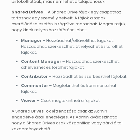
birtokolhatóak, más nem lehet a tulajdonosuk.
Shared Drives
– A Shared Drive fájlok egy csapathoz
tartoznak egy személy helyett. A fájlok a tagok
cserélődése esetén is rögzítve maradnak. Megmutatjuk,
hogy kinek milyen hozzáférése lehet:
Manager
– Hozzáadhat/eltávolíthat tagokat.
Hozzáadhat, szerkeszthet, áthelyezhet és törölhet
fájlokat.
Content Manager
– Hozzáadhat, szerkeszthet,
áthelyezhet és törölhet fájlokat.
Contributor
– Hozzáadhat és szerkeszthet fájlokat.
Commenter
– Megtekinthet és kommentálhat
fájlokat.
Viewer
– Csak megtekintheti a fájlokat
A Shared Drives-ok létrehozása csak az Admin
engedélye által lehetséges. Az Admin kiválaszthatja
hogy a Shared Drives csak központilag vagy bárki által
kezdeményezhető.