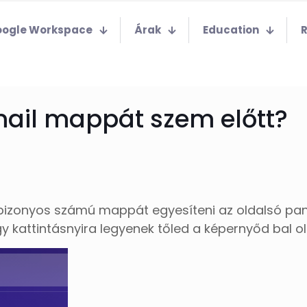
ogle Workspace
Árak
Education
ail mappát szem előtt?
izonyos számú mappát egyesíteni az oldalsó pan
 kattintásnyira legyenek tőled a képernyőd bal ol