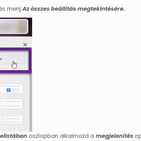
) és menj
Az összes beállítás megtekintésére.
elistában
oszlopban alkalmazd a
megjelenítés
op