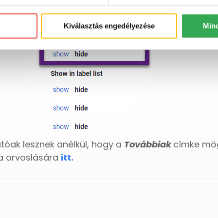
Kiválasztás engedélyezése
Min
tóak lesznek anélkül, hogy a
Továbbiak
címke mögö
ma orvoslására
itt.