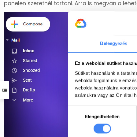
panelen szeretnél tartani. Arra is megvan a le
Beleegyezés
Ez a weboldal sütiket haszn
Sütiket használunk a tartal
weboldalforgalmunk elemzésé
weboldalhasználatra vonatko
számukra vagy az Ön által ha
Hozzájárulás
Elengedhetetlen
kiválasztása