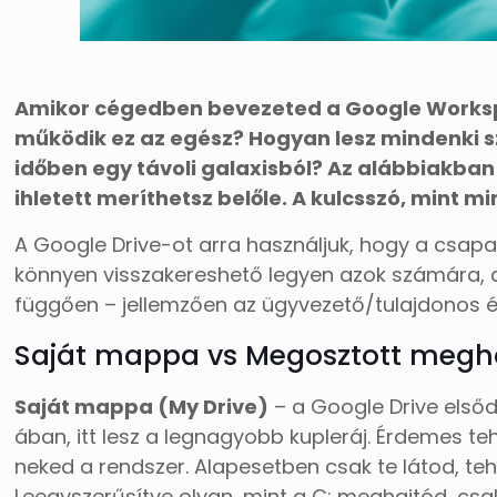
Amikor cégedben bevezeted a Google Worksp
működik ez az egész? Hogyan lesz mindenki 
időben egy távoli galaxisból? Az alábbiakban 
ihletett meríthetsz belőle. A kulcsszó, mint m
A Google Drive-ot arra használjuk, hogy a csap
könnyen visszakereshető legyen azok számára, a
függően – jellemzően az ügyvezető/tulajdonos és
Saját mappa vs Megosztott megh
Saját mappa (My Drive)
– a Google Drive elsőd
ában, itt lesz a legnagyobb kupleráj. Érdemes t
neked a rendszer. Alapesetben csak te látod, teh
Leegyszerűsítve olyan, mint a C: meghajtód, csa