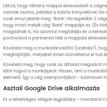
Látod, hogy néhány mappa elnevezését a cégnevü
vannak osztva, például a külsős könyvelővel. Ha
csak ennyi jelenik meg: ‘Bank’. Ha legalább 2 cég
hogy most melyik cég ‘Bank’ mappája ez. (És hidd
magadnak is, ha azonnal megtalálja és a keresés
pontosítod a partnered felé a mappád elnevezését
Követeld meg a munkatársaidtól (szabály!), hogy
meghajtóján, melyeket innen közvetlenül el tud ér
Követeld meg, hogy csak az általad megadott ma
látni fogod a munkájukat. Hiszen, ami a munka
elérhető. Így a cég szempontjából – különösen h
Asztali Google Drive alkalmazás
Ez a lehetséges világok legjobbika – mondaná 