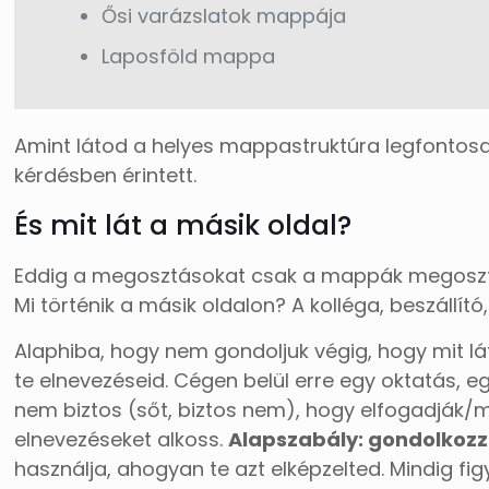
Ősi varázslatok mappája
Laposföld mappa
Amint látod a helyes mappastruktúra legfontosa
kérdésben érintett.
És mit lát a másik oldal?
Eddig a megosztásokat csak a mappák megosztó
Mi történik a másik oldalon? A kolléga, beszállí
Alaphiba, hogy nem gondoljuk végig, hogy mit lát
te elnevezéseid. Cégen belül erre egy oktatás, e
nem biztos (sőt, biztos nem), hogy elfogadják/m
elnevezéseket alkoss.
Alapszabály: gondolkozz a
használja, ahogyan te azt elképzelted. Mindig fi