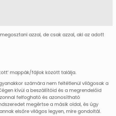
egosztani azzal, de csak azzal, aki az adott
tt’ mappák/fájlok között találja.
 ugyanakkor számára nem feltétlenül világosak a
Cégen kívül a beszállítóid és a megrendelőid
azonnal felfogható és azonosítható
endszeredet megértse a másik oldal, és úgy
annak elsőre világos legyen, mire gondoltál.