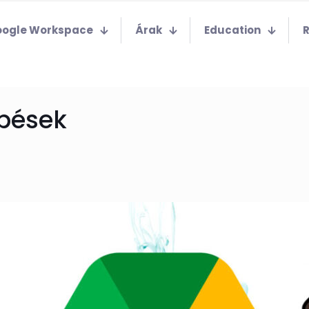
ogle Workspace
Árak
Education
épések