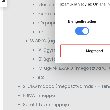
jelenléti ívek (megosztva az adot
számukra vagy az Ön által ha
munkaszerződések (megosztva az
Hozzájárulás
Elengedhetetlen
kiválasztása
bérpapírok
stb.
WORKS (ügyfél mappák – megosztva 
‘A’ ügyfél EXARO (megosztva ‘A’ ü
Megtagad
‘B’ ügyfél EXARO (megosztva ‘B’ ü
‘C’ ügyfél EXARO (megosztva ‘C’ ü
etc.
2. CÉG mappa (megosztva másik – tehá
PRIVÁT mappa
Sötét titkok mappája