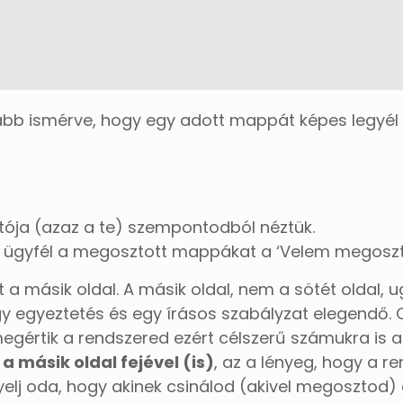
bb ismérve, hogy egy adott mappát képes legyél m
ja (azaz a te) szempontodból néztük.
tó, ügyfél a megosztott mappákat a ‘Velem megoszto
 a másik oldal. A másik oldal, nem a sötét oldal,
gy egyeztetés és egy írásos szabályzat elegendő. 
egértik a rendszered ezért célszerű számukra is 
 másik oldal fejével (is)
, az a lényeg, hogy a r
gyelj oda, hogy akinek csinálod (akivel megosztod) 