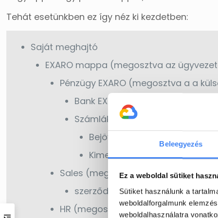
Tehát esetünkben ez így néz ki kezdetben:
Saját meghajtó
EXARO mappa (megosztva az ügyvezető
Pénzügy EXARO (megosztva a a külső
Bank EXARO
Számlák EXARO
Bejövő
Beleegyezés
Kimenő
Sales (megosztva az értékesítési ve
Ez a weboldal sütiket haszn
szerződések (megosztva az érték
Sütiket használunk a tartal
weboldalforgalmunk elemzésé
HR (megosztva a HR vezetővel)
weboldalhasználatra vonatko