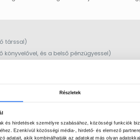
 társsal)
 könyvelővel, és a belső pénzügyessel)
Részletek
zetővel)
ál
esítőkkel)
mak és hirdetések személyre szabásához, közösségi funkciók biz
hez. Ezenkívül közösségi média-, hirdető- és elemező partner
zó adatait, akik kombinálhatják az adatokat más olyan adatokka