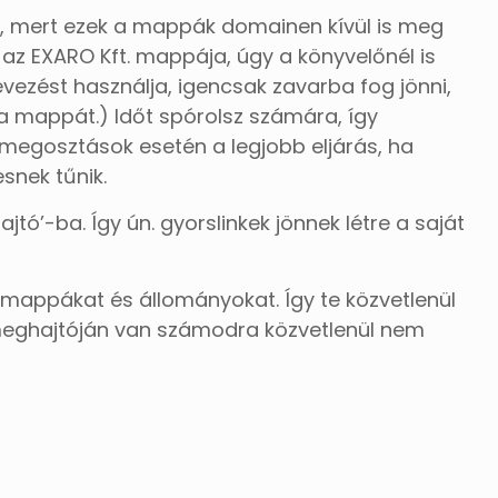
g, mert ezek a mappák domainen kívül is meg
 az EXARO Kft. mappája, úgy a könyvelőnél is
nevezést használja, igencsak zavarba fog jönni,
l a mappát.) Időt spórolsz számára, így
 megosztások esetén a legjobb eljárás, ha
snek tűnik.
’-ba. Így ún. gyorslinkek jönnek létre a saját
mappákat és állományokat. Így te közvetlenül
meghajtóján van számodra közvetlenül nem