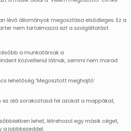
bban lévő állományok megosztása elsődleges. Ez a
rter nem tartalmazza ezt a szolgáltatást.
gy később a munkatársak a
 mindent közvetlenül látnak, semmi nem marad
ncs lehetőség ‘Megosztott meghajtó’
 ez alá sorakoztasd fel azokat a mappákat,
ésőbbiekben lehet, létrehozol egy másik céget,
y a jobbkezeddel.