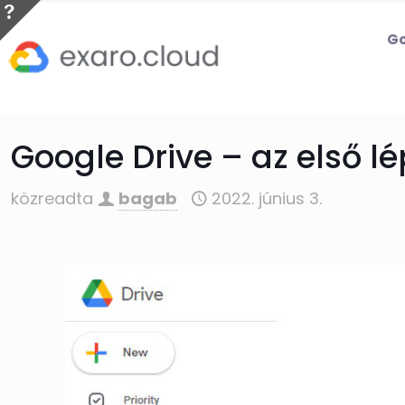
Go
Google Drive – az első l
közreadta
bagab
2022. június 3.