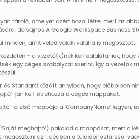
lyan tároló, amelyet azért hozol létre, mert az a
ására, de sajnos A Google Workspace Business Sta
ül minden, amit veled valaki valaha is megosztott.
 kezdetén – a vezető(k)nek kell kialakítaniuk, ho
tsék egy céges szabályzat szerint. Így a vezetők
készül.
r és Standard között annyiban, hogy előbbiben ni
hajtó’-ján kell létrehozza a céges mappákat.
hajtó’-d első mappája a ‘CompanyName’ legyen, és
e (‘Saját meghajtó’) pakolod a mappákat, mert a k
megosztani az 1. cégben a tulajdonostárssal vag