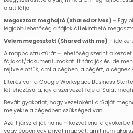
alatt látja.
Megosztott meghajtó (Shared Drives)
– Egy o
legjobb lehetőség a fájlok áttekinthető megoszt
Velem megosztott (Shared with me)
– ide ker
A mappa struktúrát – lehetőség szerint a kezdet
fájlokat/dokumentumokat itt tárolják és ide men
rejtve előttük, ami a cégben, a cégért, a cégnek 
Eltérés van a Google Workspace Business Starte
létrehozására, így a szervezet feje a ‘Saját meg
Bevált gyakorlat, hogy vezetőként a ‘Saját meg
melyekre a cégedben szükséged van.
Azért jársz el jól, ha nem közvetlenül a gyökérb
vagy éppen egy privát mappát, amit nem akarsz 