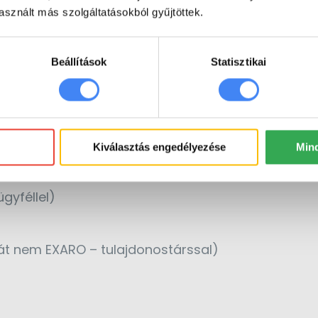
t kollégával)
sznált más szolgáltatásokból gyűjtöttek.
 adott kollégával)
Beállítások
Statisztikai
a felelős kollégával)
gyféllel)
Kiválasztás engedélyezése
Min
gyféllel)
gyféllel)
t nem EXARO – tulajdonostárssal)