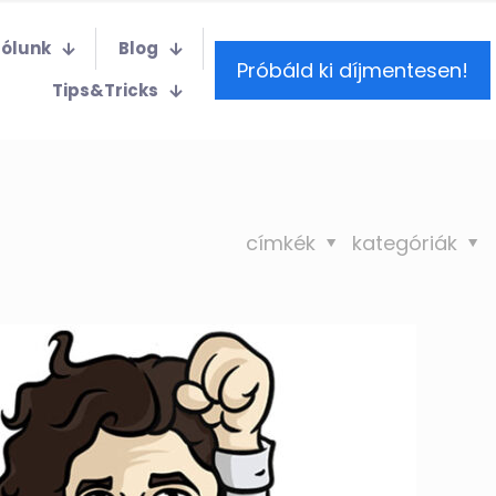
Rólunk
Blog
Próbáld ki díjmentesen!
Tips&Tricks
címkék
kategóriák