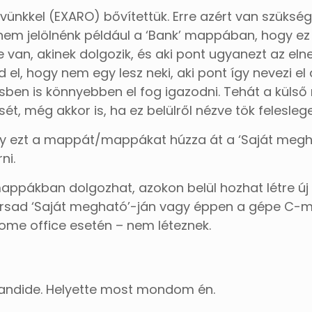
nkkel (EXARO) bővítettük. Erre azért van szüksé
 nem jelölnénk például a ‘Bank’ mappában, hogy ez
e van, akinek dolgozik, és aki pont ugyanezt az el
 el, hogy nem egy lesz neki, aki pont így nevezi e
ben is könnyebben el fog igazodni. Tehát a külső
, még akkor is, ha ez belülről nézve tök feleslege
 ezt a mappát/mappákat húzza át a ‘Saját meghajtó
ni.
ppákban dolgozhat, azokon belül hozhat létre új 
társad ‘Saját megható’-ján vagy éppen a gépe C-
ome office esetén – nem léteznek.
Candide. Helyette most mondom én.