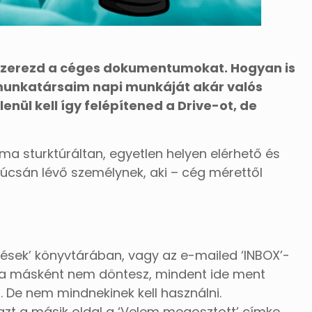
szerezd a céges dokumentumokat. Hogyan is
munkatársaim napi munkáját akár valós
nül kell így felépítened a Drive-ot, de
 sturktúráltan, egyetlen helyen elérhető és
úcsán lévő személynek, aki – cég mérettől
tések’ könyvtárában, vagy az e-mailed ‘INBOX’-
) Ha másként nem döntesz, mindent ide ment
. De nem mindnekinek kell használni.
azt a másik oldal a ‘Velem megosztott’ címke