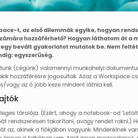
ace-t, az első dilemmák egyike, hogyan rend
számára hozzáférhető? Hogyan láthatom át a 
egy bevált gyakorlatot mutatok be. Nem feltétle
indig: egyszerűség.
atunk (cégünk) valamennyi munkahelyi dokumentuma
kik hozzáférésre jogosultak. Azaz a Workspace cs
/vagy az ő jobb keze mindent látnia kell.
ajtók
leges tárolója. (Ezért, ahogy a notebook-od ‘Letöl
ehát rendszeresen takarítani, avagy rendet rakni.
át az, akinek a fiókjában vagyunk. Mindenkinek van
k éppen a felhőben van. Amit innen megosztassz, 