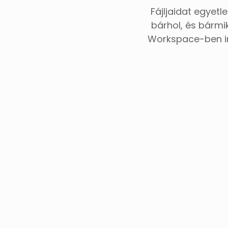
Fájljaidat egyet
bárhol, és bármi
Workspace-ben in