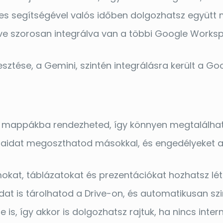
des segítségével valós időben dolgozhatsz együ
ve szorosan integrálva van a többi Google Works
esztése, a Gemini, szintén integrálásra került a Go
t mappákba rendezheted, így könnyen megtalálhat
ljaidat megoszthatod másokkal, és engedélyeket a
at, táblázatokat és prezentációkat hozhatsz létre
dat is tárolhatod a Drive-on, és automatikusan sz
ne is, így akkor is dolgozhatsz rajtuk, ha nincs int