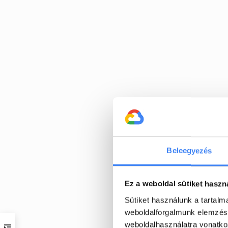
Eg
Beleegyezés
Működjetek össs
potenciálját
Ez a weboldal sütiket haszn
Sütiket használunk a tartal
weboldalforgalmunk elemzésé
weboldalhasználatra vonatko