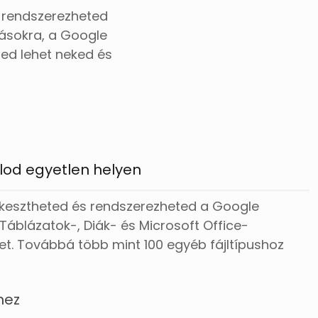
s rendszerezheted
dásokra, a Google
ed lehet neked és
jlod egyetlen helyen
rkesztheted és rendszerezheted a Google
blázatok-, Diák- és Microsoft Office-
ket. Továbbá több mint 100 egyéb fájltípushoz
hez