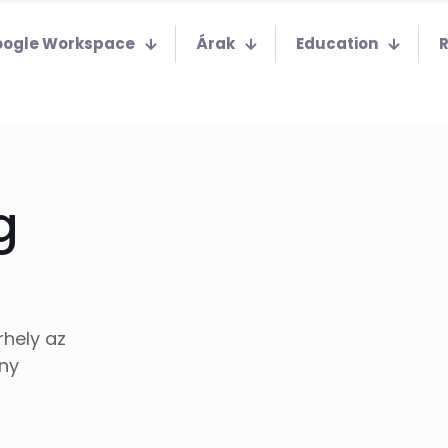
ogle Workspace
Árak
Education
g
rhely az
eny