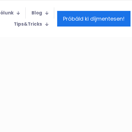
Rólunk
Blog
Próbáld ki díjmentesen!
Tips&Tricks