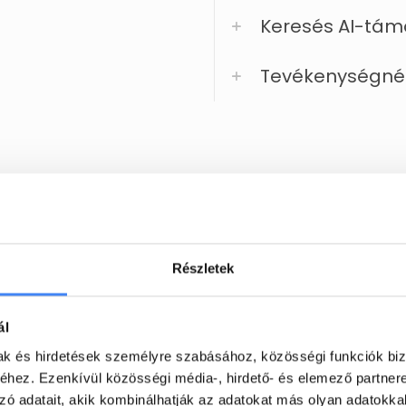
Keresés AI-tám
Tevékenységné
yszerűsítsd a munkafolyamai
Részletek
ze valós időben a tartalmakon. Szabadítsátok fel
, működjetek együtt zökkenőmentesen, hangolódja
ál
egymásra a felhőben.
mak és hirdetések személyre szabásához, közösségi funkciók biz
hez. Ezenkívül közösségi média-, hirdető- és elemező partner
zó adatait, akik kombinálhatják az adatokat más olyan adatokka