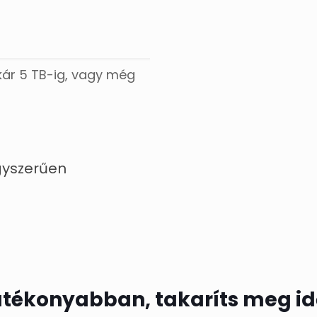
kár 5 TB-ig, vagy még
yszerűen
tékonyabban, takaríts meg idő