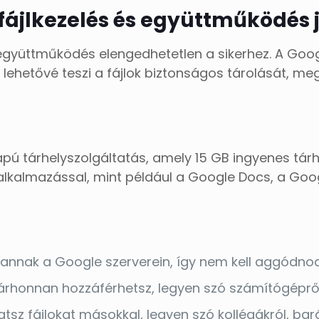
 fájlkezelés és együttműködés j
az együttműködés elengedhetetlen a sikerhez. A Go
 lehetővé teszi a fájlok biztonságos tárolását, 
apú tárhelyszolgáltatás, amely 15 GB ingyenes tárh
alkalmazással, mint például a Google Docs, a Goo
vannak a Google szerverein, így nem kell aggódnod
árhonnan hozzáférhetsz, legyen szó számítógépről,
z fájlokat másokkal, legyen szó kollégákról, bará