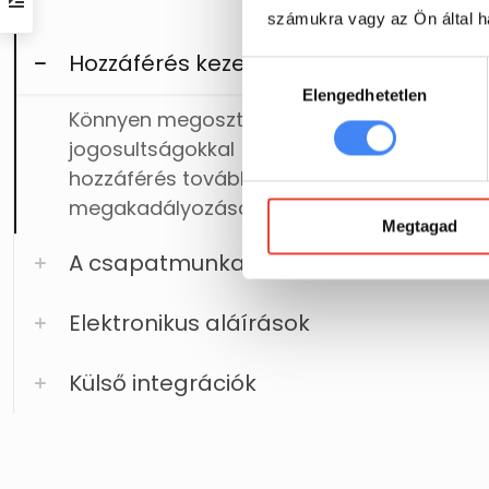
számukra vagy az Ön által ha
Hozzáférés kezelése
Hozzájárulás
Elengedhetetlen
kiválasztása
Könnyen megoszthatsz fájlokat testresza
jogosultságokkal (szerkesztés, hozzászólás
hozzáférés további ellenőrzése a nem kív
megakadályozásával és lejárati dátumok be
Megtagad
A csapatmunka támogatása megoszt
Elektronikus aláírások
Külső integrációk