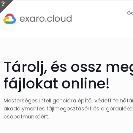
Go
Tárolj, és ossz me
fájlokat online!
Mesterséges intelligenciára építő, védett felhőtá
akadálymentes fájlmegosztásért és a gördülék
csapatmunkáért.