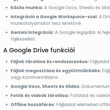
Közös munka:
A Google Docs, Sheets és Sli
Integráció a Google Workspace-szel:
A Dri
munkafolyamatot tesz lehetővé.
Gemini integráció:
A Google legújabb AI fejl
fájlkezelést.
A Google Drive funkciói
Fájlok tárolása és rendszerezése:
Fájljaida
Fájlok megosztása és együttműködés:
Fáj
vagy kommentálásra.
Google Docs, Sheets és Slides:
Dokumentumok
Fotók és videók tárolása:
Fotóidat és videói
Offline hozzáférés:
Fájljaidat elérheted offli