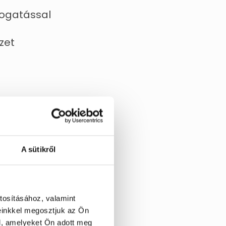
ogatással
zet
dat
A sütikről
 a csapat teljes
tok könnyedén
tosításához, valamint
einkkel megosztjuk az Ön
l, amelyeket Ön adott meg