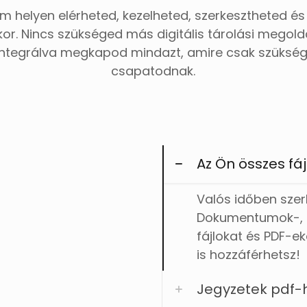
lem helyen elérheted, kezelheted, szerkesztheted é
kor. Nincs szükséged más digitális tárolási megol
tegrálva megkapod mindazt, amire csak szükség
csapatodnak.
Az Ön összes fá
Valós időben sze
Dokumentumok-, Tá
fájlokat és PDF-e
is hozzáférhetsz!
Jegyzetek pdf-