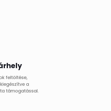
árhely
k feltöltése,
kiegészítve a
tta támogatással.