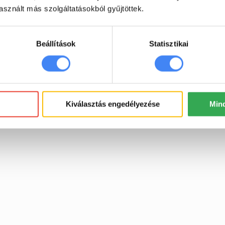
sznált más szolgáltatásokból gyűjtöttek.
Beállítások
Statisztikai
bható
, megtekintés). A
ánt műveletek
állításával.
Kiválasztás engedélyezése
Min
ott meghajtókkal