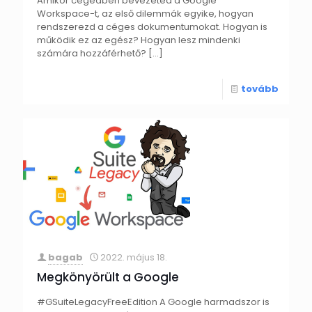
Amikor cégedben bevezeted a Google
Workspace-t, az első dilemmák egyike, hogyan
rendszerezd a céges dokumentumokat. Hogyan is
működik ez az egész? Hogyan lesz mindenki
számára hozzáférhető?
[…]
tovább
bagab
2022. május 18.
Megkönyörült a Google
#GSuiteLegacyFreeEdition A Google harmadszor is