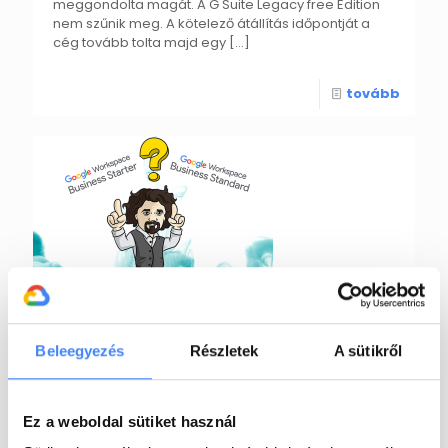
meggondolta magát. A G Suite Legacy free Edition
nem szűnik meg. A kötelező átállítás időpontját a
cég tovább tolta majd egy
[…]
tovább
bagab
2022. május 3.
Beleegyezés
Részletek
A sütikről
Starter vagy Standard?
Amikor a Google Workspace szóba kerül
manapság a hazai KKV-k elsősorban két
Ez a weboldal sütiket használ
csomagból választanak. A Google Workspace