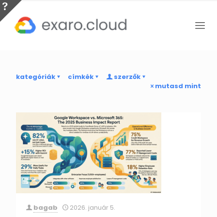
kategóriák
címkék
szerzők
mutasd mint
bagab
2026. január 5.