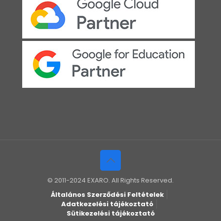
© 2011-2024 EXARO. All Rights Reserved.
Általános Szerződési Feltételek
Adatkezelési tájékoztató
Sütikezelési tájékoztató