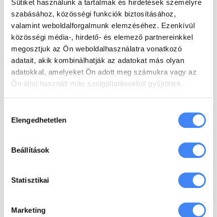
Sütiket használunk a tartalmak és hirdetések személyre
Business Starter vagy a Google Workspace Business
Standard közül.
[…]
szabásához, közösségi funkciók biztosításához,
valamint weboldalforgalmunk elemzéséhez. Ezenkívül
közösségi média-, hirdető- és elemező partnereinkkel
tovább
megosztjuk az Ön weboldalhasználatra vonatkozó
adatait, akik kombinálhatják az adatokat más olyan
adatokkal, amelyeket Ön adott meg számukra vagy az
Ön által használt más szolgáltatásokból gyűjtöttek.
Hozzájárulás
Elengedhetetlen
kiválasztása
Beállítások
bagab
2021. április 22.
Egyirányú utca
Statisztikai
Egyirányú utca – csomagváltásra bíztat a Google A
Google a minap felajánlotta, hogy az egyik GSuite
Business fiókomat 20% kedvezménnyel Workspace
Marketing
Plus-ra válthatom azonnal. Cserébe le
[…]