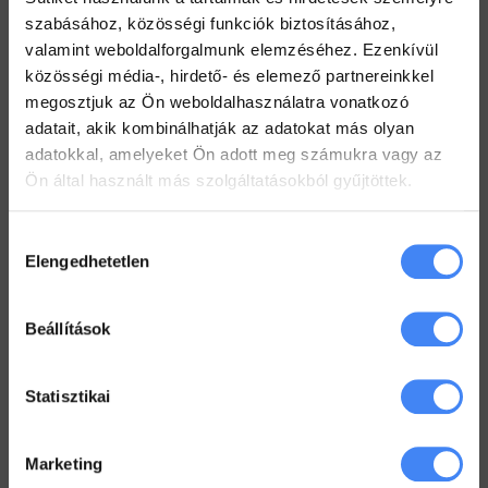
szabásához, közösségi funkciók biztosításához,
2022. július 19.
valamint weboldalforgalmunk elemzéséhez. Ezenkívül
Hogyan tarts minden Gmail mappát szem előtt?
közösségi média-, hirdető- és elemező partnereinkkel
2022. július 18.
megosztjuk az Ön weboldalhasználatra vonatkozó
adatait, akik kombinálhatják az adatokat más olyan
Dolgozz zip fájlokkal a Drive-ban
adatokkal, amelyeket Ön adott meg számukra vagy az
2022. július 12.
Ön által használt más szolgáltatásokból gyűjtöttek.
Hozzájárulás
Workspace Blog
Elengedhetetlen
kiválasztása
Google Workspace vs. MS365 –
2025
Beállítások
2026. január 5.
Google Drive – az első lépések
Statisztikai
2022. június 3.
Marketing
Megkönyörült a Google