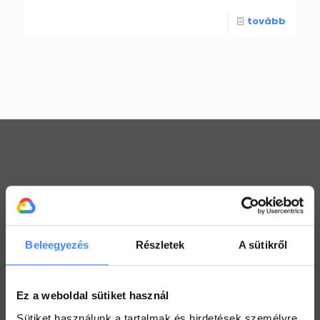
tovább
Workspace praktikák
Használj megosztott Drive-ot a csapatoddal
2022. július 26.
Beleegyezés
Részletek
A sütikről
Értekezlet szervezése emailen keresztül
2022. július 25.
Ez a weboldal sütiket használ
Hogyan ellenőrizd a kijelölt feladataid a Drive-ban
Sütiket használunk a tartalmak és hirdetések személyre