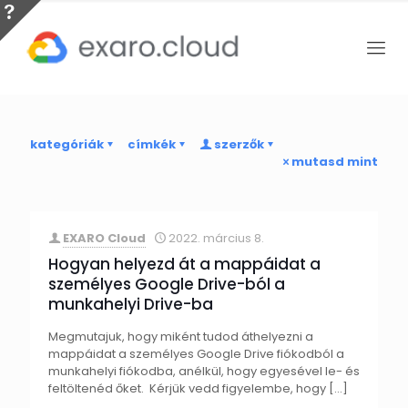
kategóriák
címkék
szerzők
mutasd mint
EXARO Cloud
2022. március 8.
Hogyan helyezd át a mappáidat a
személyes Google Drive-ból a
munkahelyi Drive-ba
Megmutajuk, hogy miként tudod áthelyezni a
mappáidat a személyes Google Drive fiókodból a
munkahelyi fiókodba, anélkül, hogy egyesével le- és
feltöltenéd őket. Kérjük vedd figyelembe, hogy
[…]