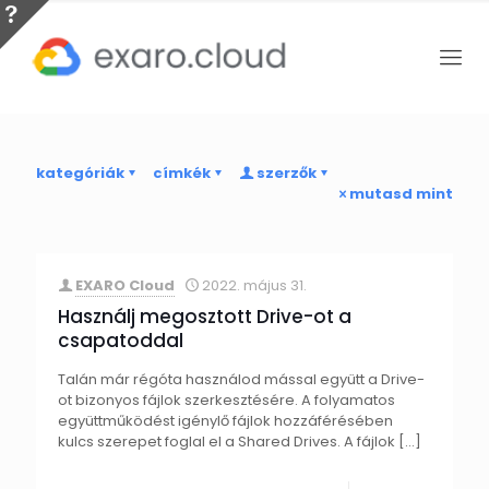
kategóriák
címkék
szerzők
mutasd mint
EXARO Cloud
2022. május 31.
Használj megosztott Drive-ot a
csapatoddal
Talán már régóta használod mással együtt a Drive-
ot bizonyos fájlok szerkesztésére. A folyamatos
együttműködést igénylő fájlok hozzáférésében
kulcs szerepet foglal el a Shared Drives. A fájlok
[…]