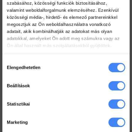
2022. július 19.
szabásához, közösségi funkciók biztosításához,
valamint weboldalforgalmunk elemzéséhez. Ezenkívül
Hogyan tarts minden Gmail mappát szem előtt?
közösségi média-, hirdető- és elemező partnereinkkel
2022. július 18.
megosztjuk az Ön weboldalhasználatra vonatkozó
Dolgozz zip fájlokkal a Drive-ban
adatait, akik kombinálhatják az adatokat más olyan
2022. július 12.
adatokkal, amelyeket Ön adott meg számukra vagy az
Ön által használt más szolgáltatásokból gyűjtöttek.
Hozzájárulás
Workspace Blog
Elengedhetetlen
kiválasztása
Google Workspace vs. MS365 –
2025
2026. január 5.
Beállítások
Google Drive – az első lépések
Statisztikai
2022. június 3.
Marketing
Megkönyörült a Google
2022. május 18.