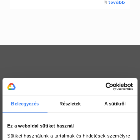
tovább
Workspace praktikák
Használj megosztott Drive-ot a csapatoddal
2022. július 26.
Beleegyezés
Részletek
A sütikről
Értekezlet szervezése emailen keresztül
2022. július 25.
Ez a weboldal sütiket használ
Hogyan ellenőrizd a kijelölt feladataid a Drive-ban
Sütiket használunk a tartalmak és hirdetések személyre