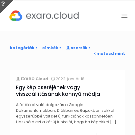
kategóriák
címkék
szerzők
mutasd mint
EXARO Cloud
2022. január 18.
Egy kép cseréjének vagy
visszaállításának könnyű módja
A fotókkal való dolgozás a Google
Dokumentumokban, Diákban és Rajzokban sokkal
egyszerűbbé vált két új funkciónak köszönhetően
Használd ezt a két új funkciót, hogy ha képekkel
[…]