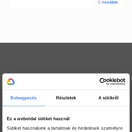
tovább
Workspace praktikák
Használj megosztott Drive-ot a csapatoddal
2022. július 26.
Beleegyezés
Részletek
A sütikről
Értekezlet szervezése emailen keresztül
2022. július 25.
Ez a weboldal sütiket használ
Hogyan ellenőrizd a kijelölt feladataid a Drive-ban
Sütiket használunk a tartalmak és hirdetések személyre