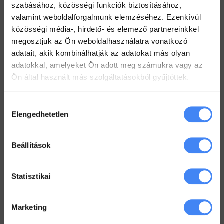
2022. július 19.
szabásához, közösségi funkciók biztosításához,
valamint weboldalforgalmunk elemzéséhez. Ezenkívül
Hogyan tarts minden Gmail mappát szem előtt?
közösségi média-, hirdető- és elemező partnereinkkel
2022. július 18.
megosztjuk az Ön weboldalhasználatra vonatkozó
Dolgozz zip fájlokkal a Drive-ban
adatait, akik kombinálhatják az adatokat más olyan
2022. július 12.
adatokkal, amelyeket Ön adott meg számukra vagy az
Ön által használt más szolgáltatásokból gyűjtöttek.
Hozzájárulás
Workspace Blog
Elengedhetetlen
kiválasztása
Google Workspace vs. MS365 –
2025
2026. január 5.
Beállítások
Google Drive – az első lépések
Statisztikai
2022. június 3.
Marketing
Megkönyörült a Google
2022. május 18.