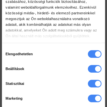
2022. július 19.
szabásához, közösségi funkciók biztosításához,
valamint weboldalforgalmunk elemzéséhez. Ezenkívül
Hogyan tarts minden Gmail mappát szem előtt?
közösségi média-, hirdető- és elemező partnereinkkel
2022. július 18.
megosztjuk az Ön weboldalhasználatra vonatkozó
adatait, akik kombinálhatják az adatokat más olyan
Dolgozz zip fájlokkal a Drive-ban
adatokkal, amelyeket Ön adott meg számukra vagy az
2022. július 12.
Ön által használt más szolgáltatásokból gyűjtöttek.
Hozzájárulás
Workspace Blog
Elengedhetetlen
kiválasztása
Google Workspace vs. MS365 –
2025
Beállítások
2026. január 5.
Google Drive – az első lépések
Statisztikai
2022. június 3.
Marketing
Megkönyörült a Google
2022. május 18.