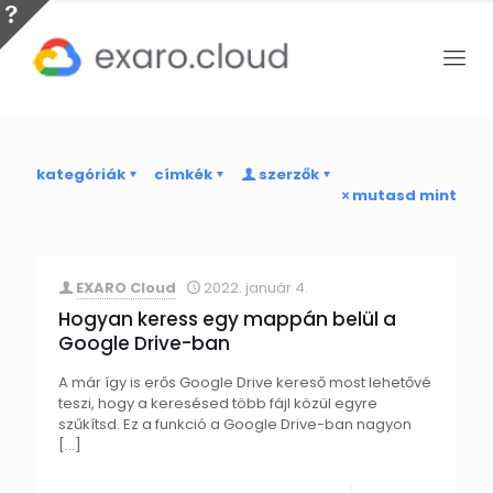
kategóriák
címkék
szerzők
mutasd mint
EXARO Cloud
2022. január 4.
Hogyan keress egy mappán belül a
Google Drive-ban
A már így is erős Google Drive kereső most lehetővé
teszi, hogy a keresésed több fájl közül egyre
szűkítsd. Ez a funkció a Google Drive-ban nagyon
[…]