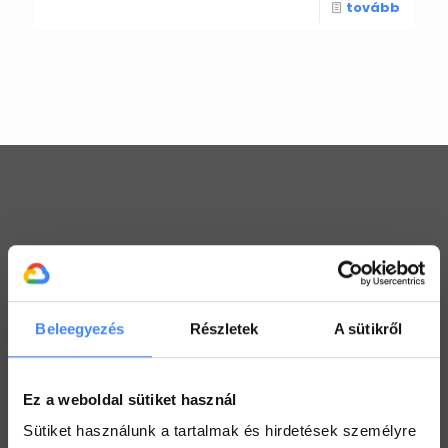
tovább
Workspace praktikák
Használj megosztott Drive-ot a csapatoddal
2022. július 26.
Beleegyezés
Részletek
A sütikről
Értekezlet szervezése emailen keresztül
2022. július 25.
Ez a weboldal sütiket használ
Hogyan ellenőrizd a kijelölt feladataid a Drive-ban
Sütiket használunk a tartalmak és hirdetések személyre