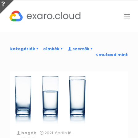
kategóriák
címkék
szerzők
mutasd mint
bagab
2021. április 16.