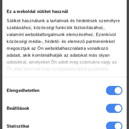
Használj megosztott Drive-ot a csapatoddal
Ez a weboldal sütiket használ
2022. július 26.
Sütiket használunk a tartalmak és hirdetések személyre
Értekezlet szervezése emailen keresztül
szabásához, közösségi funkciók biztosításához,
2022. július 25.
valamint weboldalforgalmunk elemzéséhez. Ezenkívül
közösségi média-, hirdető- és elemező partnereinkkel
Hogyan ellenőrizd a kijelölt feladataid a Drive-ban
megosztjuk az Ön weboldalhasználatra vonatkozó
2022. július 19.
adatait, akik kombinálhatják az adatokat más olyan
Hogyan tarts minden Gmail mappát szem előtt?
adatokkal, amelyeket Ön adott meg számukra vagy az
2022. július 18.
Ön által használt más szolgáltatásokból gyűjtöttek.
Dolgozz zip fájlokkal a Drive-ban
Hozzájárulás
2022. július 12.
Elengedhetetlen
kiválasztása
Beállítások
Workspace Blog
Google Workspace vs. MS365 –
2025
Statisztikai