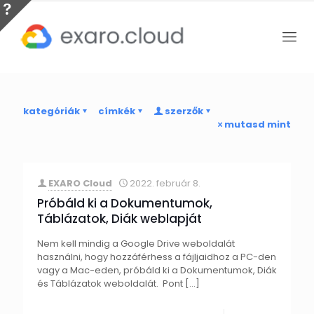
kategóriák
címkék
szerzők
mutasd mint
EXARO Cloud
2022. február 8.
Próbáld ki a Dokumentumok,
Táblázatok, Diák weblapját
Nem kell mindig a Google Drive weboldalát
használni, hogy hozzáférhess a fájljaidhoz a PC-den
vagy a Mac-eden, próbáld ki a Dokumentumok, Diák
és Táblázatok weboldalát. Pont
[…]