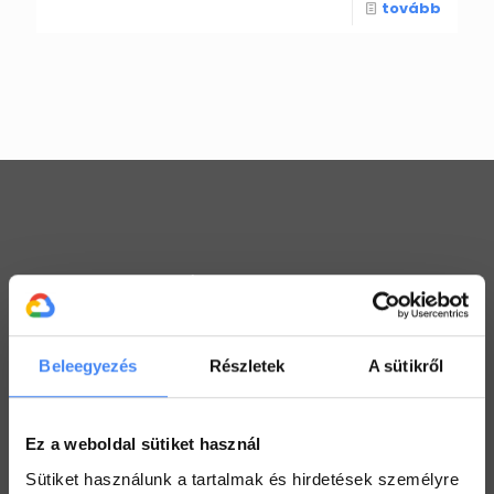
tovább
Workspace praktikák
Használj megosztott Drive-ot a csapatoddal
2022. július 26.
Beleegyezés
Részletek
A sütikről
Értekezlet szervezése emailen keresztül
2022. július 25.
Ez a weboldal sütiket használ
Hogyan ellenőrizd a kijelölt feladataid a Drive-ban
Sütiket használunk a tartalmak és hirdetések személyre