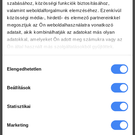
2022. július 19.
szabásához, közösségi funkciók biztosításához,
valamint weboldalforgalmunk elemzéséhez. Ezenkívül
Hogyan tarts minden Gmail mappát szem előtt?
közösségi média-, hirdető- és elemező partnereinkkel
2022. július 18.
megosztjuk az Ön weboldalhasználatra vonatkozó
Dolgozz zip fájlokkal a Drive-ban
adatait, akik kombinálhatják az adatokat más olyan
2022. július 12.
adatokkal, amelyeket Ön adott meg számukra vagy az
Ön által használt más szolgáltatásokból gyűjtöttek.
Hozzájárulás
Workspace Blog
Elengedhetetlen
kiválasztása
Google Workspace vs. MS365 –
2025
2026. január 5.
Beállítások
Google Drive – az első lépések
Statisztikai
2022. június 3.
Marketing
Megkönyörült a Google
2022. május 18.