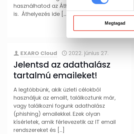
használhatod az Áthelyezés ide funkciót
is. Áthelyezés ide
[…]
Megtagad
tovább
EXARO Cloud
2022. június 27.
Jelentsd az adathalász
tartalmú emaileket!
A legtöbbünk, akik üzleti célokból
használjuk az emailt, találkoztunk már,
vagy találkozni fogunk adathalász
(phishing) emailekkel. Ezek olyan
kísérletek, amik férlevezetik az IT email
rendszereket és
[…]