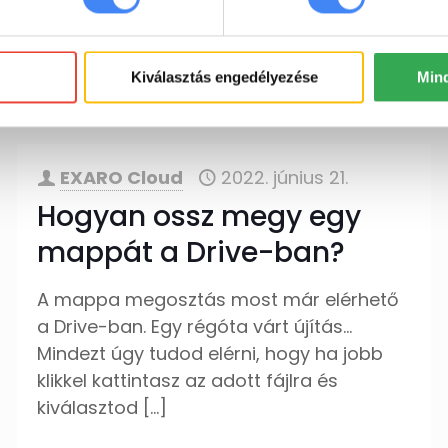
egy ideje velünk van, de nemrégiben
kapott olyan vérfrissítést, ami
[…]
Kiválasztás engedélyezése
Min
tovább
EXARO Cloud
2022. június 21.
Hogyan ossz megy egy
mappát a Drive-ban?
A mappa megosztás most már elérhető
a Drive-ban. Egy régóta várt újítás…
Mindezt úgy tudod elérni, hogy ha jobb
klikkel kattintasz az adott fájlra és
kiválasztod
[…]