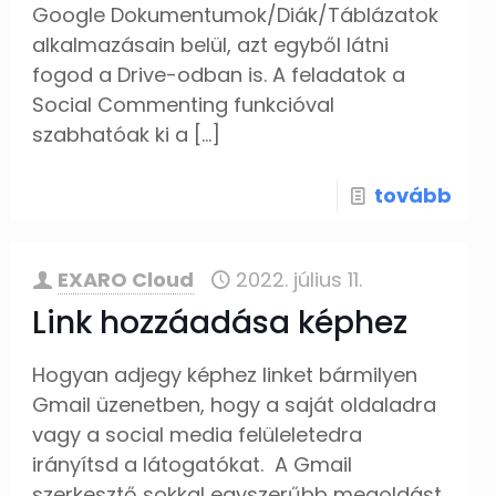
Google Dokumentumok/Diák/Táblázatok
alkalmazásain belül, azt egyből látni
fogod a Drive-odban is. A feladatok a
Social Commenting funkcióval
szabhatóak ki a
[…]
tovább
EXARO Cloud
2022. július 11.
Link hozzáadása képhez
Hogyan adjegy képhez linket bármilyen
Gmail üzenetben, hogy a saját oldaladra
vagy a social media felüleletedra
irányítsd a látogatókat. A Gmail
szerkesztő sokkal egyszerűbb megoldást