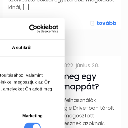
kínál,
[…]
tovább
A sütikről
EXARO Cloud
2022. június 28.
Hogyan ossz meg egy
tosításához, valamint
einkkel megosztjuk az Ön
Google Drive mappát?
l, amelyeket Ön adott meg
A Google Workspace felhasználók
megoszthatják a Google Drive-ban tárolt
mappáik tartalmát. A megosztott
Marketing
mappák nyilvánosak lesznek azoknak,