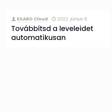
EXARO Cloud
2022. június 6.
Továbbítsd a leveleidet
automatikusan
Ne tűnjön el egy fontos email sem,
egyszerűen készíts egy szűrőt, ami
automatikusan továbbítja az emaileket
számos más címzettnek. A Gmail
rendszerben működik az email
továbbítás
[…]
tovább