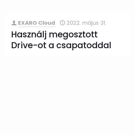
EXARO Cloud
2022. május 31.
Használj megosztott
Drive-ot a csapatoddal
Talán már régóta használod mással
együtt a Drive-ot bizonyos fájlok
szerkesztésére. A folyamatos
együttműködést igénylő fájlok
hozzáférésében kulcs szerepet foglal el a
Shared Drives. A fájlok
[…]
tovább