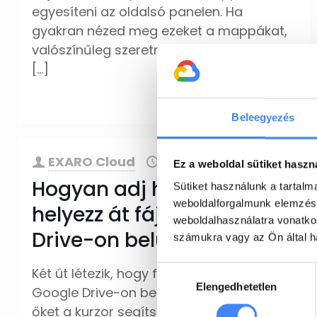
egyesíteni az oldalsó panelen. Ha
gyakran nézed meg ezeket a mappákat,
valószínűleg szeretnéd, hogy csak egy
[…]
tovább
Beleegyezés
EXARO Cloud
2022. július 5.
Ez a weboldal sütiket haszn
Hogyan adj hozzá vagy
Sütiket használunk a tartal
weboldalforgalmunk elemzésé
helyezz át fájlokat Google
weboldalhasználatra vonatko
Drive-on belül
számukra vagy az Ön által ha
Hozzájárulás
Két út létezik, hogy fájlokat helyezz át a
Elengedhetetlen
kiválasztása
Google Drive-on belül. Vagy áthúzhatod
őket a kurzor segítségével, vagy