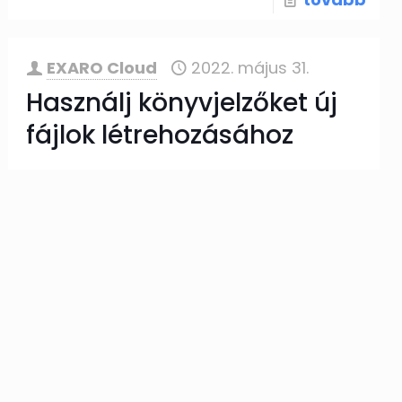
EXARO Cloud
2022. május 31.
Használj könyvjelzőket új
fájlok létrehozásához
Kerüld el a Drive-ban egy új
Dokumentum/Táblázat/Diák/Rajz
készítésénel a külön lapon való keresést
– egyszerűen készíts könyvjelzőt, ha
tudod a helyes URL címeket… Ahhoz, hogy
gyorsan
[…]
tovább