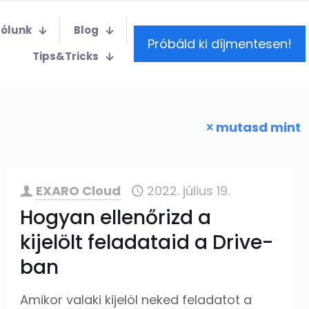
Rólunk
Blog
Próbáld ki díjmentesen!
Tips&Tricks
mutasd mint
EXARO Cloud
2022. július 19.
Hogyan ellenőrizd a
kijelölt feladataid a Drive-
ban
Amikor valaki kijelöl neked feladatot a