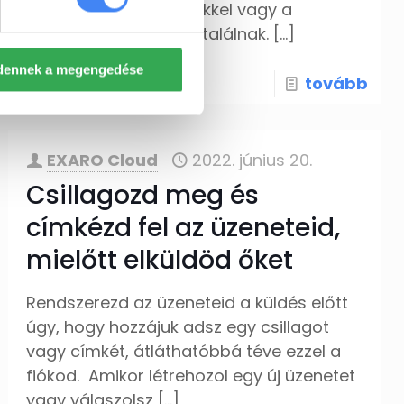
akik rendelkeznek a linkkel vagy a
Google-n keresztül rátalálnak.
[…]
dennek a megengedése
tovább
EXARO Cloud
2022. június 20.
Csillagozd meg és
címkézd fel az üzeneteid,
mielőtt elküldöd őket
Rendszerezd az üzeneteid a küldés előtt
úgy, hogy hozzájuk adsz egy csillagot
vagy címkét, átláthatóbbá téve ezzel a
fiókod. Amikor létrehozol egy új üzenetet
vagy válaszolsz
[…]