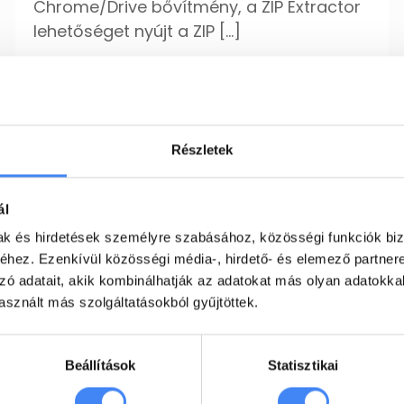
Chrome/Drive bővítmény, a ZIP Extractor
lehetőséget nyújt a ZIP
[…]
tovább
Részletek
EXARO Cloud
2022. július 4.
ál
Állítsd be és kövesd a
mak és hirdetések személyre szabásához, közösségi funkciók biz
hez. Ezenkívül közösségi média-, hirdető- és elemező partner
feladataid a
zó adatait, akik kombinálhatják az adatokat más olyan adatokka
Feladatokban
sznált más szolgáltatásokból gyűjtöttek.
Egyetlen feladatot se felejts el a Gmail-
Beállítások
Statisztikai
ben a Google Feladatok (Tasks)
segítségével. A Google Feladatok már