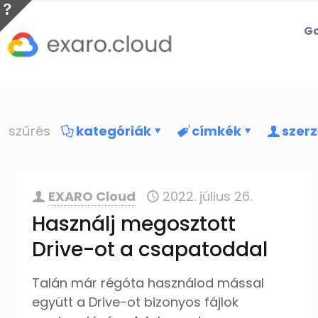
Go
szűrés
kategóriák
címkék
szer
EXARO Cloud
2022. július 26.
Használj megosztott
Drive-ot a csapatoddal
Talán már régóta használod mással
együtt a Drive-ot bizonyos fájlok