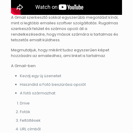
A Gmail szerkesztő sokkal egyszerűbb megoldást kínál,
mint a legtöbb emailes szoftver szolgáltatás. Rugalmas
szerkeszői felület és számos opció áll a
rendelkezésedre, hogy mások számára is tartalmas és
tetszetős emailt küldhess.
Megmutatjuk, hogy miként tudsz egyszerűen képet
hozzáadni az emailedhez, ami linket is tartalmaz.
A Gmail-ben
Kezdj egy új üzenetet
Használd a Fotó beszúrása opciót
A fotó származhat:
Drive
Fotók
Feltöltések
URL címből