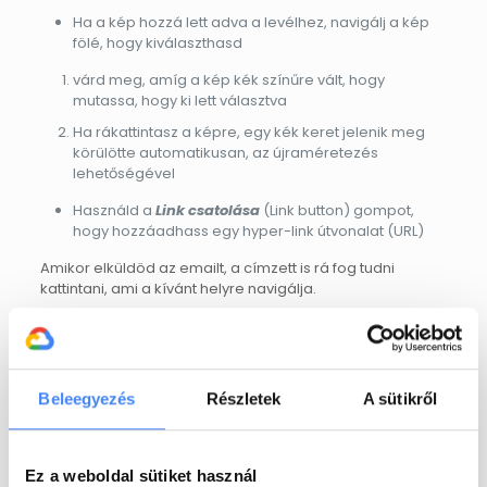
Ha a kép hozzá lett adva a levélhez, navigálj a kép
fölé, hogy kiválaszthasd
várd meg, amíg a kép kék színűre vált, hogy
mutassa, hogy ki lett választva
Ha rákattintasz a képre, egy kék keret jelenik meg
körülötte automatikusan, az újraméretezés
lehetőségével
Használd a
Link csatolása
(Link button) gompot,
hogy hozzáadhass egy hyper-link útvonalat (URL)
Amikor elküldöd az emailt, a címzett is rá fog tudni
kattintani, ami a kívánt helyre navigálja.
Share
Beleegyezés
Részletek
A sütikről
EXARO Cloud
Az EXARO Cloud egyike annak a
Ez a weboldal sütiket használ
néhány magyar IT-cégnek, amelyek