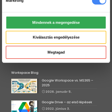
Marketing
2022. július 25.
Hogyan ellenőrizd a kijelölt feladataid a Drive-ban
2022. július 19.
Mindennek a megengedése
Hogyan tarts minden Gmail mappát szem előtt?
2022. július 18.
Kiválasztás engedélyezése
Dolgozz zip fájlokkal a Drive-ban
2022. július 12.
Megtagad
Workspace Blog
Google Workspace vs. MS365 –
2025
2026. január 5.
Google Drive – az első lépések
2022. június 3.