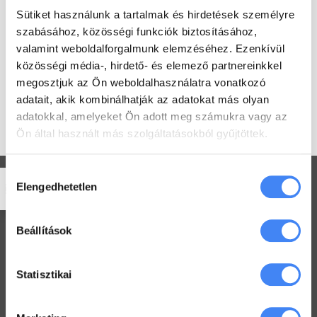
hivatalos
Google Cloud Partner
Sütiket használunk a tartalmak és hirdetések személyre
minősítéssel rendelkeznek és a
szabásához, közösségi funkciók biztosításához,
Google engedélyével Google
valamint weboldalforgalmunk elemzéséhez. Ezenkívül
Workspace bevezetéssel és
közösségi média-, hirdető- és elemező partnereinkkel
support-tal foglalkoznak. Jelenleg
egyedüli magyar cégként csak mi
megosztjuk az Ön weboldalhasználatra vonatkozó
vagyunk jogosultak Google for
adatait, akik kombinálhatják az adatokat más olyan
Education és Google Workspace
adatokkal, amelyeket Ön adott meg számukra vagy az
támogatásra.
Ön által használt más szolgáltatásokból gyűjtöttek.
Hozzájárulás
Elengedhetetlen
kiválasztása
Beállítások
Workspace praktikák
Használj megosztott Drive-ot a csapatoddal
Statisztikai
2022. július 26.
Értekezlet szervezése emailen keresztül