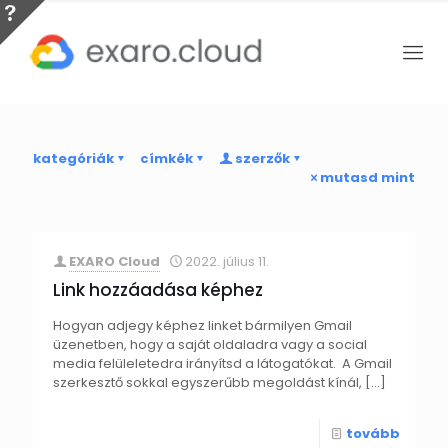
kategóriák
címkék
szerzők
mutasd mint
EXARO Cloud
2022. július 11.
Link hozzáadása képhez
Hogyan adjegy képhez linket bármilyen Gmail
üzenetben, hogy a saját oldaladra vagy a social
media felüleletedra irányítsd a látogatókat. A Gmail
szerkesztő sokkal egyszerűbb megoldást kínál,
[…]
tovább