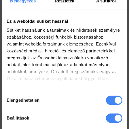
Beleegyezés
Részletek
A sütikről
Workspace praktikák
Ez a weboldal sütiket használ
Használj megosztott Drive-ot a csapatoddal
Sütiket használunk a tartalmak és hirdetések személyre
2022. július 26.
szabásához, közösségi funkciók biztosításához,
valamint weboldalforgalmunk elemzéséhez. Ezenkívül
Értekezlet szervezése emailen keresztül
közösségi média-, hirdető- és elemező partnereinkkel
2022. július 25.
megosztjuk az Ön weboldalhasználatra vonatkozó
Hogyan ellenőrizd a kijelölt feladataid a Drive-ban
adatait, akik kombinálhatják az adatokat más olyan
2022. július 19.
adatokkal, amelyeket Ön adott meg számukra vagy az
Ön által használt más szolgáltatásokból gyűjtöttek.
Hogyan tarts minden Gmail mappát szem előtt?
2022. július 18.
Hozzájárulás
Elengedhetetlen
Dolgozz zip fájlokkal a Drive-ban
kiválasztása
2022. július 12.
Beállítások