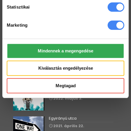
Workspace Blog
Statisztikai
Google Workspace vs. MS365 –
2025
Marketing
2026. január 5.
Google Drive – az első lépések
2022. június 3.
Mindennek a megengedése
Megkönyörült a Google
Kiválasztás engedélyezése
2022. május 18.
Megtagad
Starter vagy Standard?
2022. május 3.
Egyirányú utca
2021. április 22.