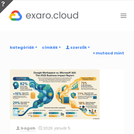
kategóriák
címkék
szerzők
mutasd mint
bagab
2026. január 5.