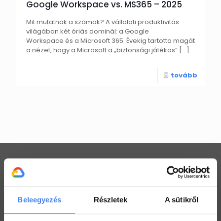
Google Workspace vs. MS365 – 2025
Mit mutatnak a számok? A vállalati produktivitás
világában két óriás dominál: a Google
Workspace és a Microsoft 365. Évekig tartotta magát
a nézet, hogy a Microsoft a „biztonsági játékos”
[…]
tovább
Workspace praktikák
Beleegyezés
Részletek
A sütikről
Használj megosztott Drive-ot a csapatoddal