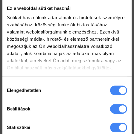
2022. július 26.
Ez a weboldal sütiket használ
Értekezlet szervezése emailen keresztül
Sütiket használunk a tartalmak és hirdetések személyre
2022. július 25.
szabásához, közösségi funkciók biztosításához,
valamint weboldalforgalmunk elemzéséhez. Ezenkívül
Hogyan ellenőrizd a kijelölt feladataid a Drive-ban
közösségi média-, hirdető- és elemező partnereinkkel
2022. július 19.
megosztjuk az Ön weboldalhasználatra vonatkozó
adatait, akik kombinálhatják az adatokat más olyan
Hogyan tarts minden Gmail mappát szem előtt?
adatokkal, amelyeket Ön adott meg számukra vagy az
2022. július 18.
Ön által használt más szolgáltatásokból gyűjtöttek.
Dolgozz zip fájlokkal a Drive-ban
2022. július 12.
Hozzájárulás
Elengedhetetlen
kiválasztása
Workspace Blog
Beállítások
Google Workspace vs. MS365 –
2025
Statisztikai
2026. január 5.