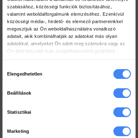
szabásához, közösségi funkciók biztosításához,
2022. július 19.
valamint weboldalforgalmunk elemzéséhez. Ezenkívül
Hogyan tarts minden Gmail mappát szem előtt?
közösségi média-, hirdető- és elemező partnereinkkel
2022. július 18.
megosztjuk az Ön weboldalhasználatra vonatkozó
adatait, akik kombinálhatják az adatokat más olyan
Dolgozz zip fájlokkal a Drive-ban
adatokkal, amelyeket Ön adott meg számukra vagy az
2022. július 12.
Ön által használt más szolgáltatásokból gyűjtöttek.
Hozzájárulás
Workspace Blog
Elengedhetetlen
kiválasztása
Google Workspace vs. MS365 –
2025
Beállítások
2026. január 5.
Google Drive – az első lépések
Statisztikai
2022. június 3.
Marketing
Megkönyörült a Google