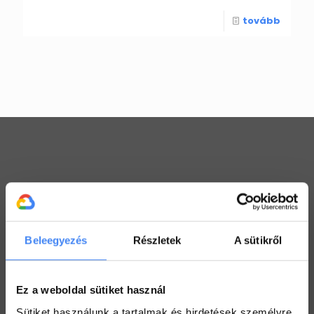
tovább
Workspace praktikák
Használj megosztott Drive-ot a csapatoddal
2022. július 26.
Beleegyezés
Részletek
A sütikről
Értekezlet szervezése emailen keresztül
2022. július 25.
Ez a weboldal sütiket használ
Hogyan ellenőrizd a kijelölt feladataid a Drive-ban
Sütiket használunk a tartalmak és hirdetések személyre