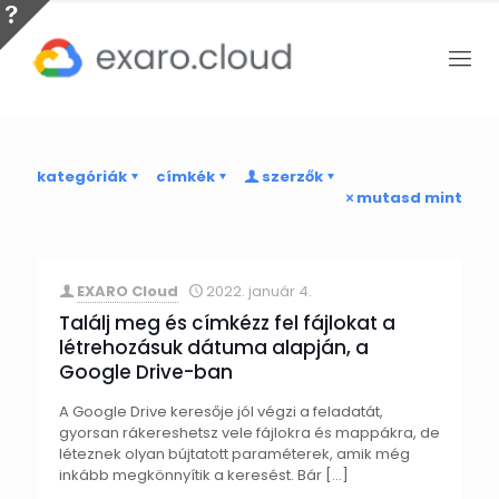
kategóriák
címkék
szerzők
mutasd mint
EXARO Cloud
2022. január 4.
Találj meg és címkézz fel fájlokat a
létrehozásuk dátuma alapján, a
Google Drive-ban
A Google Drive keresője jól végzi a feladatát,
gyorsan rákereshetsz vele fájlokra és mappákra, de
léteznek olyan bújtatott paraméterek, amik még
inkább megkönnyítik a keresést. Bár
[…]