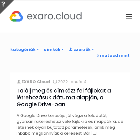
kategóriák
címkék
szerzők
mutasd mint
EXARO Cloud
2022. január 4.
Találj meg és címkézz fel fájlokat a
létrehozásuk dátuma alapján, a
Google Drive-ban
A Google Drive keresője jól végzi a feladatát,
gyorsan rákereshetsz vele fájlokra és mappákra, de
léteznek olyan bújtatott paraméterek, amik még
inkább megkönnyítik a keresést. Bár
[…]