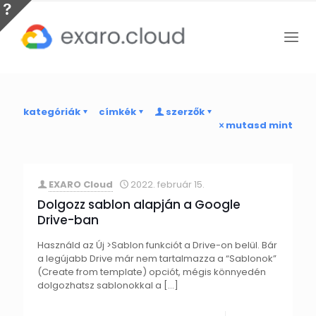
kategóriák
címkék
szerzők
mutasd mint
EXARO Cloud
2022. február 15.
Dolgozz sablon alapján a Google
Drive-ban
Használd az Új >Sablon funkciót a Drive-on belül. Bár
a legújabb Drive már nem tartalmazza a “Sablonok”
(Create from template) opciót, mégis könnyedén
dolgozhatsz sablonokkal a
[…]