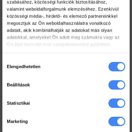
2022. július 19.
szabásához, közösségi funkciók biztosításához,
valamint weboldalforgalmunk elemzéséhez. Ezenkívül
Hogyan tarts minden Gmail mappát szem előtt?
közösségi média-, hirdető- és elemező partnereinkkel
2022. július 18.
megosztjuk az Ön weboldalhasználatra vonatkozó
adatait, akik kombinálhatják az adatokat más olyan
Dolgozz zip fájlokkal a Drive-ban
adatokkal, amelyeket Ön adott meg számukra vagy az
2022. július 12.
Ön által használt más szolgáltatásokból gyűjtöttek.
Hozzájárulás
Workspace Blog
Elengedhetetlen
kiválasztása
Google Workspace vs. MS365 –
2025
Beállítások
2026. január 5.
Google Drive – az első lépések
Statisztikai
2022. június 3.
Marketing
Megkönyörült a Google
2022. május 18.