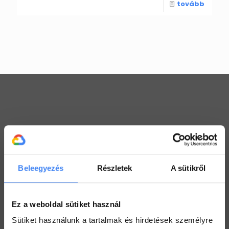
tovább
Workspace praktikák
Használj megosztott Drive-ot a csapatoddal
2022. július 26.
Beleegyezés
Részletek
A sütikről
Értekezlet szervezése emailen keresztül
2022. július 25.
Ez a weboldal sütiket használ
Hogyan ellenőrizd a kijelölt feladataid a Drive-ban
Sütiket használunk a tartalmak és hirdetések személyre