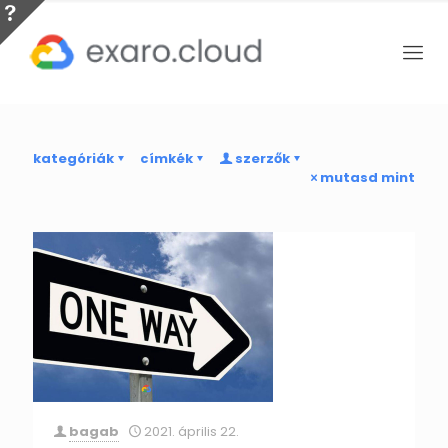
kategóriák
címkék
szerzők
mutasd mint
bagab
2021. április 22.