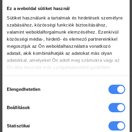
2022. július 26.
Ez a weboldal sütiket használ
Értekezlet szervezése emailen keresztül
Sütiket használunk a tartalmak és hirdetések személyre
2022. július 25.
szabásához, közösségi funkciók biztosításához,
valamint weboldalforgalmunk elemzéséhez. Ezenkívül
Hogyan ellenőrizd a kijelölt feladataid a Drive-ban
közösségi média-, hirdető- és elemező partnereinkkel
2022. július 19.
megosztjuk az Ön weboldalhasználatra vonatkozó
adatait, akik kombinálhatják az adatokat más olyan
Hogyan tarts minden Gmail mappát szem előtt?
adatokkal, amelyeket Ön adott meg számukra vagy az
2022. július 18.
Ön által használt más szolgáltatásokból gyűjtöttek.
Dolgozz zip fájlokkal a Drive-ban
2022. július 12.
Hozzájárulás
Elengedhetetlen
kiválasztása
Workspace Blog
Beállítások
Google Workspace vs. MS365 –
2025
Statisztikai
2026. január 5.