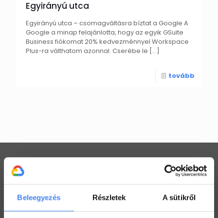
Egyirányú utca
Egyirányú utca – csomagváltásra bíztat a Google A
Google a minap felajánlotta, hogy az egyik GSuite
Business fiókomat 20% kedvezménnyel Workspace
Plus-ra válthatom azonnal. Cserébe le
[…]
tovább
Workspace praktikák
Beleegyezés
Részletek
A sütikről
Használj megosztott Drive-ot a csapatoddal