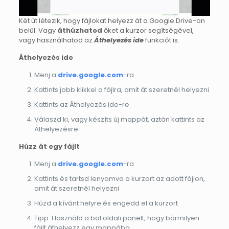
Két út létezik, hogy fájlokat helyezz át a Google Drive-on
belül. Vagy
áthúzhatod
őket a kurzor segítségével,
vagy használhatod az
Áthelyezés ide
funkciót is.
Áthelyezés ide
Menj a
drive.google.com
-ra
Kattints jobb klikkel a fájlra, amit át szeretnél helyezni
Kattints az Áthelyezés ide-re
Válaszd ki, vagy készíts új mappát, aztán kattints az
Áthelyezésre
Húzz át egy fájlt
Menj a
drive.google.com
-ra
Kattints és tartsd lenyomva a kurzort az adott fájlon,
amit át szeretnél helyezni
Húzd a kívánt helyre és engedd el a kurzort
Tipp: Használd a bal oldali panelt, hogy bármilyen
fájlt áthelyezz egy mappába