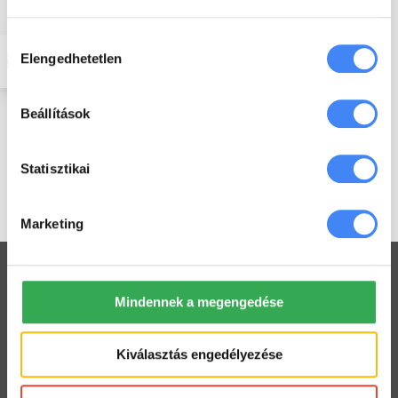
EXARO Cloud
Az EXARO Cloud egyike annak a
Hozzájárulás
néhány magyar IT-cégnek, amelyek
Elengedhetetlen
kiválasztása
hivatalos
Google Cloud Partner
minősítéssel rendelkeznek és a
Google engedélyével Google
Workspace bevezetéssel és
Beállítások
support-tal foglalkoznak. Jelenleg
egyedüli magyar cégként csak mi
vagyunk jogosultak Google for
Statisztikai
Education és Google Workspace
támogatásra.
Marketing
Mindennek a megengedése
Workspace praktikák
Kiválasztás engedélyezése
Használj megosztott Drive-ot a csapatoddal
2022. július 26.