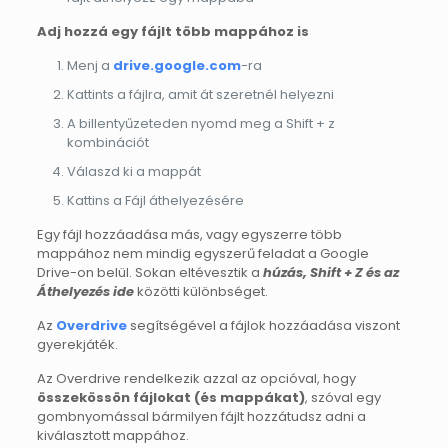
Adj hozzá egy fájlt több mappához is
Menj a
drive.google.com
-ra
Kattints a fájlra, amit át szeretnél helyezni
A billentyűzeteden nyomd meg a Shift + z
kombinációt
Válaszd ki a mappát
Kattins a Fájl áthelyezésére
Egy fájl hozzáadása más, vagy egyszerre több
mappához nem mindig egyszerű feladat a Google
Drive-on belül. Sokan eltévesztik a
húzás, Shift + Z és az
Áthelyezés ide
közötti különbséget.
Az
Overdrive
segítségével a fájlok hozzáadása viszont
gyerekjáték.
Az Overdrive rendelkezik azzal az opcióval, hogy
összekössön fájlokat (és mappákat)
, szóval egy
gombnyomással bármilyen fájlt hozzátudsz adni a
kiválasztott mappához.