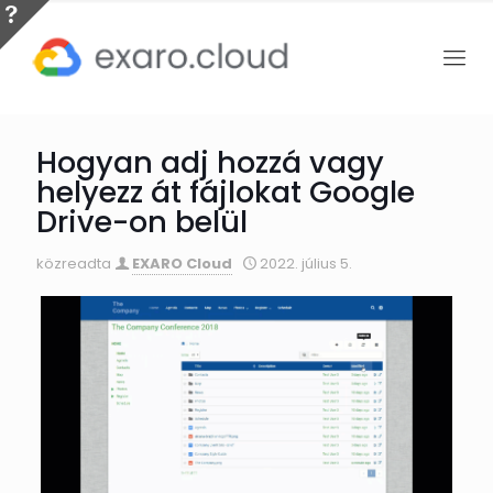
Hogyan adj hozzá vagy
helyezz át fájlokat Google
Drive-on belül
közreadta
EXARO Cloud
2022. július 5.