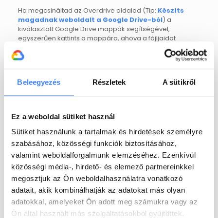
Ha megcsináltad az Overdrive oldalad (Tip:
Készíts
magadnak weboldalt a Google Drive-ból
) a
kiválasztott Google Drive mappák segítségével,
egyszerűen kattints a mappára, ahova a fájljaidat
szeretni kapcsolni, majd kattints a +ikonra és válaszd ki a
Link Files
opciót a legördülő menüből. Egy kereső felület
fog megnyílni, gépeld be a fájl nevét, kattints rá és nyomj
rá a
select
-re.
Beleegyezés
Részletek
A sütikről
A fájl most már meg fog jelenni a kiválasztott
mappádban, de az eredeti helyén is megtalálható
marad a Drive-on belül, mivel egy másolat több helyen is
Ez a weboldal sütiket használ
létezhet egyszerre.
Sütiket használunk a tartalmak és hirdetések személyre
Ha még nem használtad az Overdrive-ot, van egy
szabásához, közösségi funkciók biztosításához,
INGYENES kiadás, ami csak néhány percet vesz igénybe,
hogy installáld, és el is kezdheted a munkád.
valamint weboldalforgalmunk elemzéséhez. Ezenkívül
közösségi média-, hirdető- és elemező partnereinkkel
megosztjuk az Ön weboldalhasználatra vonatkozó
Share
adatait, akik kombinálhatják az adatokat más olyan
adatokkal, amelyeket Ön adott meg számukra vagy az
Ön által használt más szolgáltatásokból gyűjtöttek.