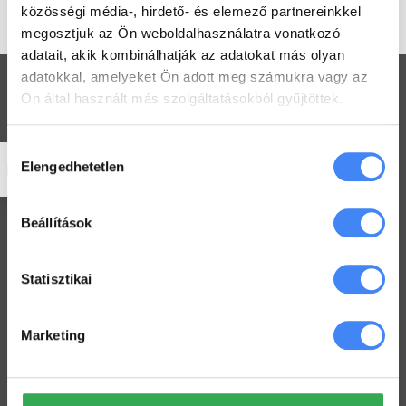
támogatásra.
közösségi média-, hirdető- és elemező partnereinkkel
megosztjuk az Ön weboldalhasználatra vonatkozó
adatait, akik kombinálhatják az adatokat más olyan
adatokkal, amelyeket Ön adott meg számukra vagy az
Ön által használt más szolgáltatásokból gyűjtöttek.
Hozzájárulás
Workspace praktikák
Elengedhetetlen
kiválasztása
Használj megosztott Drive-ot a csapatoddal
2022. július 26.
Beállítások
Értekezlet szervezése emailen keresztül
2022. július 25.
Statisztikai
Hogyan ellenőrizd a kijelölt feladataid a Drive-ban
2022. július 19.
Marketing
Hogyan tarts minden Gmail mappát szem előtt?
2022. július 18.