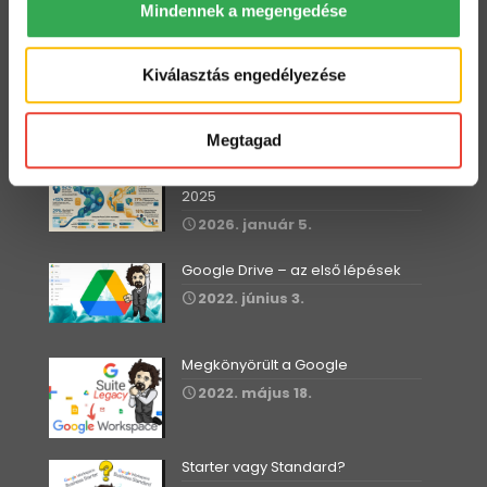
Mindennek a megengedése
Dolgozz zip fájlokkal a Drive-ban
2022. július 12.
Kiválasztás engedélyezése
Megtagad
Workspace Blog
Google Workspace vs. MS365 –
2025
2026. január 5.
Google Drive – az első lépések
2022. június 3.
Megkönyörült a Google
2022. május 18.
Starter vagy Standard?