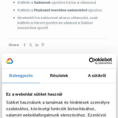
Kattints a
Sablonok
opcióra írd be a válaszod
Kattints a
Piszkozat mentése sablonként
opcióra
Mostantól ha sablonnal akarsz válaszolni, csak
kattints a három pontra és válaszd a Sablon
beszúrása opciót
Share
EXARO Cloud
Az EXARO Cloud egyike annak a
Beleegyezés
Részletek
A sütikről
néhány magyar IT-cégnek, amelyek
hivatalos
Google Cloud Partner
minősítéssel rendelkeznek és a
Google engedélyével Google
Ez a weboldal sütiket használ
Workspace bevezetéssel és
support-tal foglalkoznak. Jelenleg
Sütiket használunk a tartalmak és hirdetések személyre
egyedüli magyar cégként csak mi
szabásához, közösségi funkciók biztosításához,
vagyunk jogosultak Google for
valamint weboldalforgalmunk elemzéséhez. Ezenkívül
Education és Google Workspace