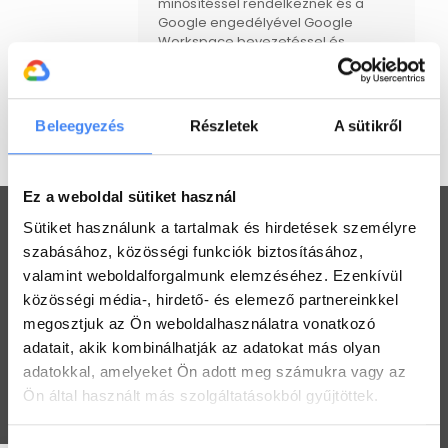
minősítéssel rendelkeznek és a
Google engedélyével Google
Workspace bevezetéssel és
support-tal foglalkoznak. Jelenleg
egyedüli magyar cégként csak mi
vagyunk jogosultak Google for
Education és Google Workspace
Beleegyezés
Részletek
A sütikről
támogatásra.
Ez a weboldal sütiket használ
Sütiket használunk a tartalmak és hirdetések személyre
szabásához, közösségi funkciók biztosításához,
valamint weboldalforgalmunk elemzéséhez. Ezenkívül
Workspace praktikák
közösségi média-, hirdető- és elemező partnereinkkel
megosztjuk az Ön weboldalhasználatra vonatkozó
Használj megosztott Drive-ot a csapatoddal
adatait, akik kombinálhatják az adatokat más olyan
2022. július 26.
adatokkal, amelyeket Ön adott meg számukra vagy az
Ön által használt más szolgáltatásokból gyűjtöttek.
Értekezlet szervezése emailen keresztül
2022. július 25.