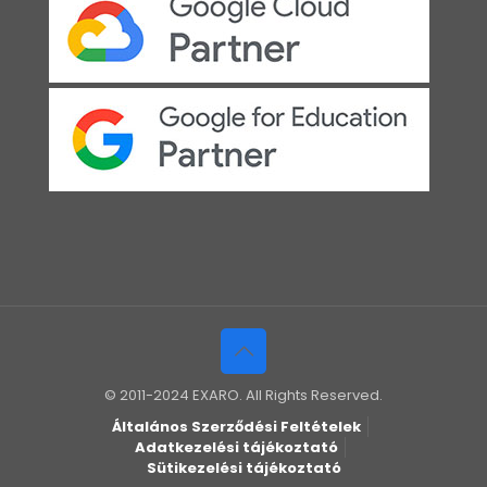
© 2011-2024 EXARO. All Rights Reserved.
Általános Szerződési Feltételek
Adatkezelési tájékoztató
Sütikezelési tájékoztató