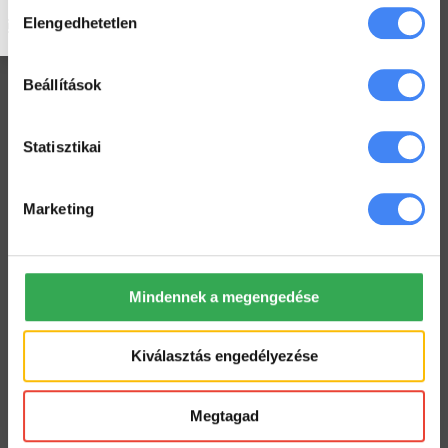
Hozzájárulás
Hogyan ellenőrizd a kijelölt feladataid a Drive-ban
Elengedhetetlen
kiválasztása
2022. július 19.
Hogyan tarts minden Gmail mappát szem előtt?
Beállítások
2022. július 18.
Dolgozz zip fájlokkal a Drive-ban
Statisztikai
2022. július 12.
Marketing
Workspace Blog
Google Workspace vs. MS365 –
Mindennek a megengedése
2025
2026. január 5.
Kiválasztás engedélyezése
Google Drive – az első lépések
2022. június 3.
Megtagad