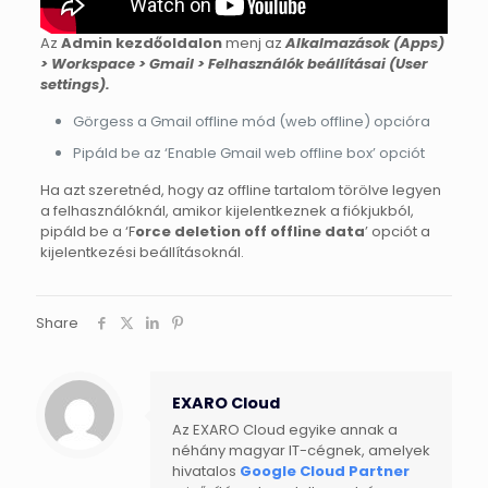
Az
Admin kezdőoldalon
menj az
Alkalmazások (Apps)
> Workspace > Gmail > Felhasználók beállításai (User
settings).
Görgess a Gmail offline mód (web offline) opcióra
Pipáld be az ‘Enable Gmail web offline box’ opciót
Ha azt szeretnéd, hogy az offline tartalom törölve legyen
a felhasználóknál, amikor kijelentkeznek a fiókjukból,
pipáld be a ‘F
orce deletion off offline data
’ opciót a
kijelentkezési beállításoknál.
Share
EXARO Cloud
Az EXARO Cloud egyike annak a
néhány magyar IT-cégnek, amelyek
hivatalos
Google Cloud Partner