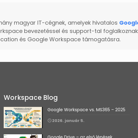
hány magyar IT-cégnek, amelyek hivatalos
Googl
kspace bevezetéssel és support-tal foglalkoznak
ducation és Google Workspace támogatásra.
Workspace Blog
Google Workspace vs. MS365 – 2025
2026. január 5.
Google Drive – az első lépések