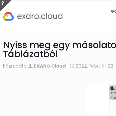
Go
Nyiss meg egy másolato
Táblázatból
közreadta
EXARO Cloud
2022. február 22.