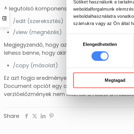
Sütiket használunk a tartal
A legutolsó komponense a webcímnek instruálja
weboldalforgalmunk elemzésé
weboldalhasználatra vonatko
/edit (szereksztés)
számukra vagy az Ön által ha
/view (megnézés)
Hozzájárulás
Megjegyzendő, hogy az opcióid attól függően li
Elengedhetetlen
kiválasztása
lehess benne, hogy akinek hozzáférést biztosított
/copy (másolat)
Ez azt fogja eredményezni az adott dokumentumm
Megtagad
Document opciót egy azonos nevű gombbal. A Ma
verzióelőzmények nem lesznek a részei a másola
Share