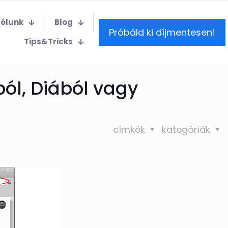
Rólunk
Blog
Próbáld ki díjmentesen!
Tips&Tricks
l, Diából vagy
címkék
kategóriák