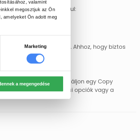
tosításához, valamint
ott dokumentumot. Például:
einkkel megosztjuk az Ön
l, amelyeket Ön adott meg
a az adott dokumentumhoz. Ahhoz, hogy biztos
Marketing
ére írd ezt:
és a felhasználónak generáljon egy Copy
dennek a megengedése
 készíthet. A megosztási opciók vagy a