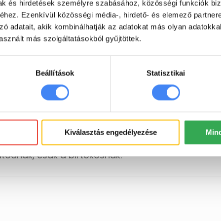
mak és hirdetések személyre szabásához, közösségi funkciók biz
 a Google alkalmazásokat, hogy megnyissa az ad
hez. Ezenkívül közösségi média-, hirdető- és elemező partner
zó adatait, akik kombinálhatják az adatokat más olyan adatokka
sznált más szolgáltatásokból gyűjtöttek.
mitáltak, hogy milyen hozzáférésed van biztosítv
Beállítások
Statisztikai
ál, tényleg a saját másolattal dolgozzon, a link vég
al, hogy készítsen egy másolatot az eredetiről 
Kiválasztás engedélyezése
Min
ke a copy gombbal a felhasználó saját másolatot
todnak, csak a birtokosnak.