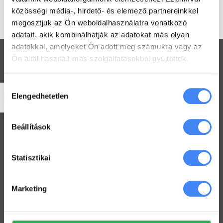
Education és Google Workspace
közösségi média-, hirdető- és elemező partnereinkkel
támogatásra.
megosztjuk az Ön weboldalhasználatra vonatkozó
adatait, akik kombinálhatják az adatokat más olyan
adatokkal, amelyeket Ön adott meg számukra vagy az
Ön által használt más szolgáltatásokból gyűjtöttek.
Hozzájárulás
Workspace praktikák
Elengedhetetlen
kiválasztása
Használj megosztott Drive-ot a csapatoddal
2022. július 26.
Beállítások
Értekezlet szervezése emailen keresztül
Statisztikai
2022. július 25.
Hogyan ellenőrizd a kijelölt feladataid a Drive-ban
Marketing
2022. július 19.
Hogyan tarts minden Gmail mappát szem előtt?
2022. július 18.