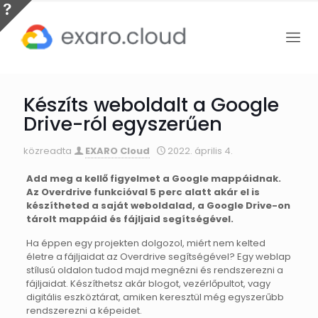
Készíts weboldalt a Google
Drive-ról egyszerűen
közreadta
EXARO Cloud
2022. április 4.
Add meg a kellő figyelmet a Google mappáidnak.
Az Overdrive funkcióval 5 perc alatt akár el is
készítheted a saját weboldalad, a Google Drive-on
tárolt mappáid és fájljaid segítségével.
Ha éppen egy projekten dolgozol, miért nem kelted
életre a fájljaidat az Overdrive segítségével? Egy weblap
stílusú oldalon tudod majd megnézni és rendszerezni a
fájljaidat. Készíthetsz akár blogot, vezérlőpultot, vagy
digitális eszköztárat, amiken keresztül még egyszerűbb
rendszerezni a képeidet.