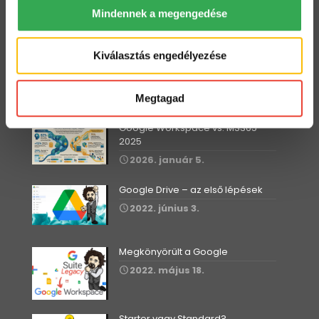
Mindennek a megengedése
Dolgozz zip fájlokkal a Drive-ban
2022. július 12.
Kiválasztás engedélyezése
Megtagad
Workspace Blog
Google Workspace vs. MS365 –
2025
2026. január 5.
Google Drive – az első lépések
2022. június 3.
Megkönyörült a Google
2022. május 18.
Starter vagy Standard?