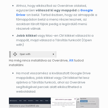
Ahhoz, hogy elkészítsd az Overdrive oldalad,
egyszerűen
válaszd ki egy mappád
a
Google
Drive
-on belül. Tartsd észben, hogy az almappák a
főmappádon belül a menü részei lesznek, az
azokban tárolt fájlok pedig a legördülő menü
részeivé válnak.
Jobb klikkel
vagy Mac-en Ctrl klikkel válaszd ki a
mappát, majd válaszd a Társítás funkciót (Open
with)
Ha még nincs installálva az Overdrive,
itt
tudod
installálni.
Ha most visszamész a kiválasztott Google Drive
mappádba, jobb klikkel vagy Ctrl klikkel fel lesz
ajánlva a Társítás funkció, ahol az Overdrive
segítségével percek alatt elkészítheted a
weboldalad.