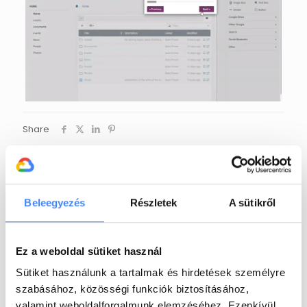
Share
EXARO Cloud
Az EXARO Cloud egyike annak a
Beleegyezés
Részletek
A sütikről
néhány magyar IT-cégnek, amelyek
hivatalos
Google Cloud Partner
minősítéssel rendelkeznek és a
Google engedélyével Google
Ez a weboldal sütiket használ
Workspace bevezetéssel és
Sütiket használunk a tartalmak és hirdetések személyre
support-tal foglalkoznak. Jelenleg
egyedüli magyar cégként csak mi
szabásához, közösségi funkciók biztosításához,
vagyunk jogosultak Google for
valamint weboldalforgalmunk elemzéséhez. Ezenkívül