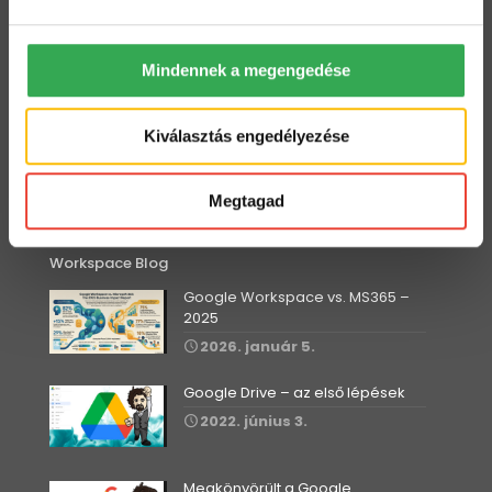
2022. július 19.
Hogyan tarts minden Gmail mappát szem előtt?
Mindennek a megengedése
2022. július 18.
Kiválasztás engedélyezése
Dolgozz zip fájlokkal a Drive-ban
2022. július 12.
Megtagad
Workspace Blog
Google Workspace vs. MS365 –
2025
2026. január 5.
Google Drive – az első lépések
2022. június 3.
Megkönyörült a Google