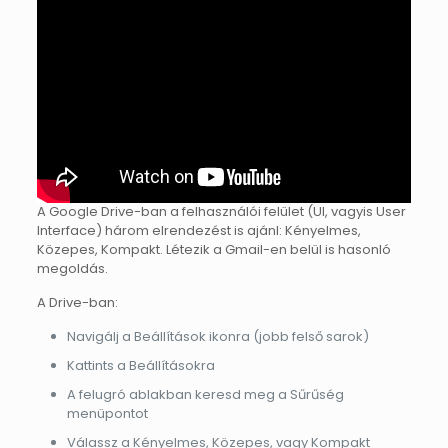
A Google Drive-ban a felhasználói felület (UI, vagyis User
Interface) három elrendezést is ajánl: Kényelmes,
Közepes, Kompakt. Létezik a Gmail-en belül is hasonló
megoldás.
A Drive-ban:
Navigálj a Beállítások ikonra (jobb felső sarok)
Kattints a Beállításokra
A felugró ablakban keresd meg a Sűrűség
menüpontot
Válassz a Kényelmes, Közepes, vagy Kompakt