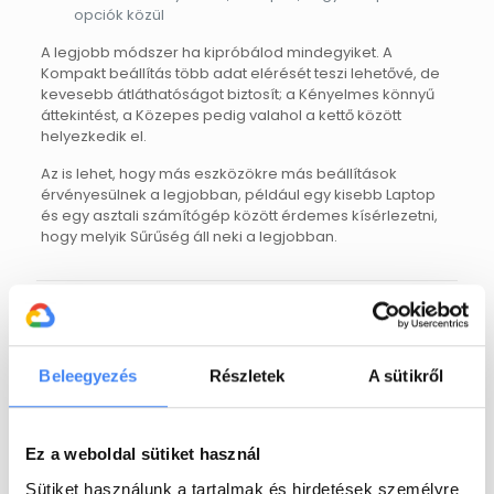
opciók közül
A legjobb módszer ha kipróbálod mindegyiket. A
Kompakt beállítás több adat elérését teszi lehetővé, de
kevesebb átláthatóságot biztosít; a Kényelmes könnyű
áttekintést, a Közepes pedig valahol a kettő között
helyezkedik el.
Az is lehet, hogy más eszközökre más beállítások
érvényesülnek a legjobban, például egy kisebb Laptop
és egy asztali számítógép között érdemes kísérlezetni,
hogy melyik Sűrűség áll neki a legjobban.
Share
Beleegyezés
Részletek
A sütikről
EXARO Cloud
Az EXARO Cloud egyike annak a
néhány magyar IT-cégnek, amelyek
Ez a weboldal sütiket használ
hivatalos
Google Cloud Partner
minősítéssel rendelkeznek és a
Sütiket használunk a tartalmak és hirdetések személyre