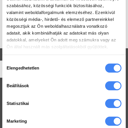
Google engedélyével Google
szabásához, közösségi funkciók biztosításához,
Workspace bevezetéssel és
support-tal foglalkoznak. Jelenleg
valamint weboldalforgalmunk elemzéséhez. Ezenkívül
egyedüli magyar cégként csak mi
közösségi média-, hirdető- és elemező partnereinkkel
vagyunk jogosultak Google for
megosztjuk az Ön weboldalhasználatra vonatkozó
Education és Google Workspace
adatait, akik kombinálhatják az adatokat más olyan
támogatásra.
adatokkal, amelyeket Ön adott meg számukra vagy az
Ön által használt más szolgáltatásokból gyűjtöttek.
Hozzájárulás
Elengedhetetlen
kiválasztása
Workspace praktikák
Beállítások
Használj megosztott Drive-ot a csapatoddal
2022. július 26.
Statisztikai
Értekezlet szervezése emailen keresztül
2022. július 25.
Marketing
Hogyan ellenőrizd a kijelölt feladataid a Drive-ban