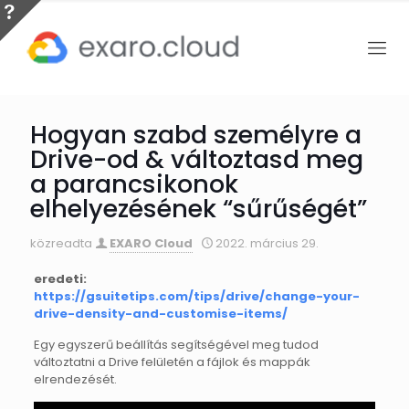
Hogyan szabd személyre a
Drive-od & változtasd meg
a parancsikonok
elhelyezésének “sűrűségét”
közreadta
EXARO Cloud
2022. március 29.
eredeti:
https://gsuitetips.com/tips/drive/change-your-
drive-density-and-customise-items/
Egy egyszerű beállítás segítségével meg tudod
változtatni a Drive felületén a fájlok és mappák
elrendezését.