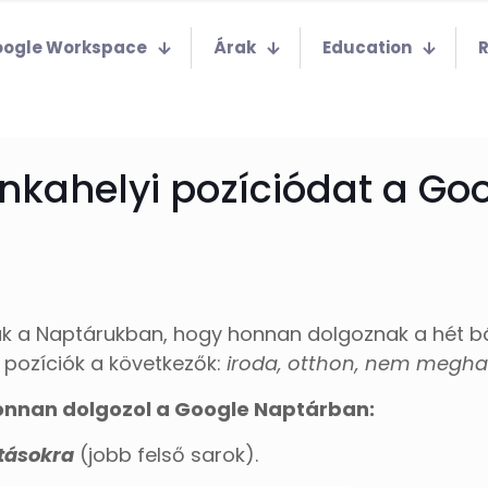
ogle Workspace
Árak
Education
kahelyi pozíciódat a Goo
 a Naptárukban, hogy honnan dolgoznak a hét bár
 pozíciók a következők:
iroda, otthon, nem meghat
onnan dolgozol a Google Naptárban:
ításokra
(jobb felső sarok).