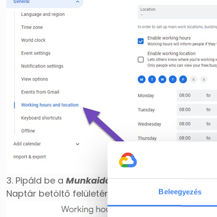
3. Pipáld be a
Munkaidő engedélyezése
dobozt 
Naptár betöltő felületén.
Beleegyezés