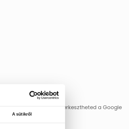
nkanapon. Ezt később szerkesztheted a Google
A sütikről