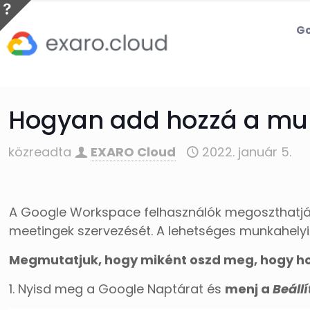
Go
Hogyan add hozzá a mun
közreadta
EXARO Cloud
2022. január 5.
A Google Workspace felhasználók megoszthatják
meetingek szervezését. A lehetséges munkahelyi
Megmutatjuk, hogy miként oszd meg, hogy h
1. Nyisd meg a Google Naptárat és
menj a
Beáll