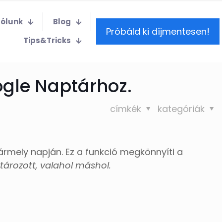
Rólunk
Blog
Próbáld ki díjmentesen!
Tips&Tricks
gle Naptárhoz.
címkék
kategóriák
mely napján. Ez a funkció megkönnyíti a
ározott, valahol máshol.