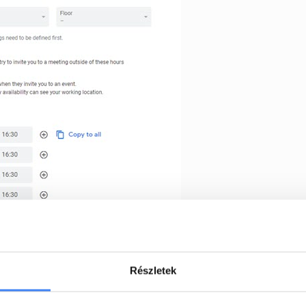
és add meg a tartózkodási helyedet mindegyik mu
Részletek