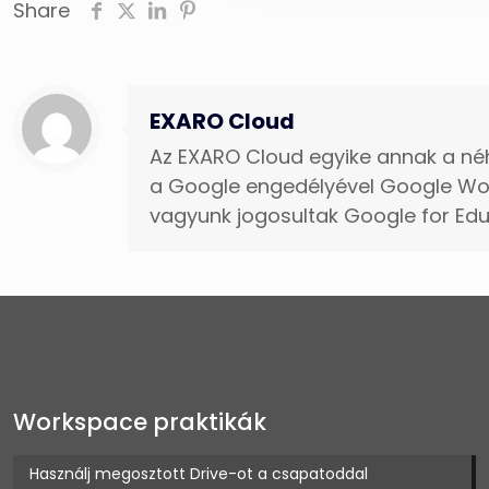
Share
EXARO Cloud
Az EXARO Cloud egyike annak a né
a Google engedélyével Google Wor
vagyunk jogosultak Google for E
Workspace praktikák
Használj megosztott Drive-ot a csapatoddal