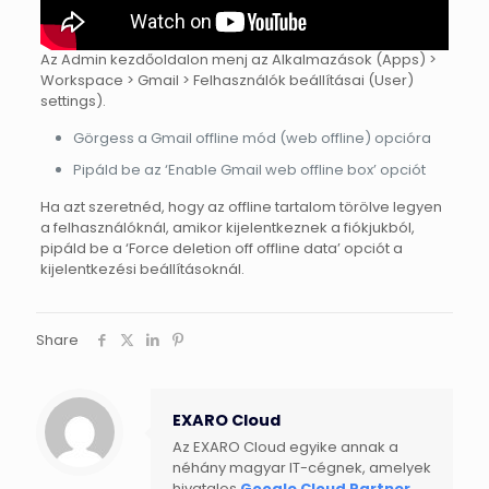
Az Admin kezdőoldalon menj az Alkalmazások (Apps) >
Workspace > Gmail > Felhasználók beállításai (User)
settings).
Görgess a Gmail offline mód (web offline) opcióra
Pipáld be az ‘Enable Gmail web offline box’ opciót
Ha azt szeretnéd, hogy az offline tartalom törölve legyen
a felhasználóknál, amikor kijelentkeznek a fiókjukból,
pipáld be a ‘Force deletion off offline data’ opciót a
kijelentkezési beállításoknál.
Share
EXARO Cloud
Az EXARO Cloud egyike annak a
néhány magyar IT-cégnek, amelyek
hivatalos
Google Cloud Partner