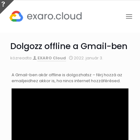
Dolgozz offline a Gmail-ben
közreadta
EXARO Cloud
2022. január 3.
A Gmail-ben akár offline is dolgozhatsz – férj hozzá az
emailjeidhez akkor is, ha nincs internet hozzáférésed.