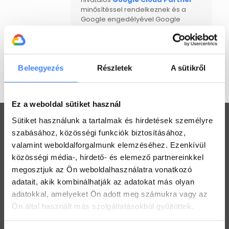
minősítéssel rendelkeznek és a
Google engedélyével Google
Workspace bevezetéssel és
support-tal foglalkoznak. Jelenleg
egyedüli magyar cégként csak mi
vagyunk jogosultak Google for
Education és Google Workspace
Beleegyezés
Részletek
A sütikről
támogatásra.
Ez a weboldal sütiket használ
Sütiket használunk a tartalmak és hirdetések személyre
szabásához, közösségi funkciók biztosításához,
valamint weboldalforgalmunk elemzéséhez. Ezenkívül
közösségi média-, hirdető- és elemező partnereinkkel
Workspace praktikák
megosztjuk az Ön weboldalhasználatra vonatkozó
Használj megosztott Drive-ot a csapatoddal
adatait, akik kombinálhatják az adatokat más olyan
2022. július 26.
adatokkal, amelyeket Ön adott meg számukra vagy az
Ön által használt más szolgáltatásokból gyűjtöttek.
Értekezlet szervezése emailen keresztül
2022. július 25.