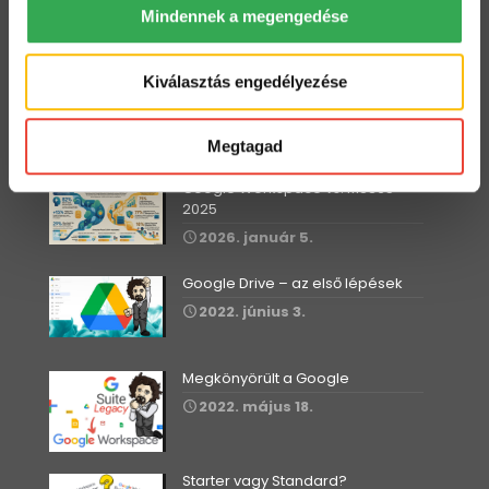
Mindennek a megengedése
Dolgozz zip fájlokkal a Drive-ban
2022. július 12.
Kiválasztás engedélyezése
Megtagad
Workspace Blog
Google Workspace vs. MS365 –
2025
2026. január 5.
Google Drive – az első lépések
2022. június 3.
Megkönyörült a Google
2022. május 18.
Starter vagy Standard?