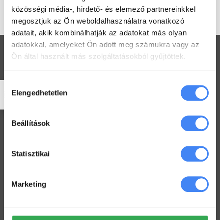
Education és Google Workspace
közösségi média-, hirdető- és elemező partnereinkkel
támogatásra.
megosztjuk az Ön weboldalhasználatra vonatkozó
adatait, akik kombinálhatják az adatokat más olyan
adatokkal, amelyeket Ön adott meg számukra vagy az
Ön által használt más szolgáltatásokból gyűjtöttek.
Hozzájárulás
Workspace praktikák
Elengedhetetlen
kiválasztása
Használj megosztott Drive-ot a csapatoddal
2022. július 26.
Beállítások
Értekezlet szervezése emailen keresztül
2022. július 25.
Statisztikai
Hogyan ellenőrizd a kijelölt feladataid a Drive-ban
Marketing
2022. július 19.
Hogyan tarts minden Gmail mappát szem előtt?
2022. július 18.