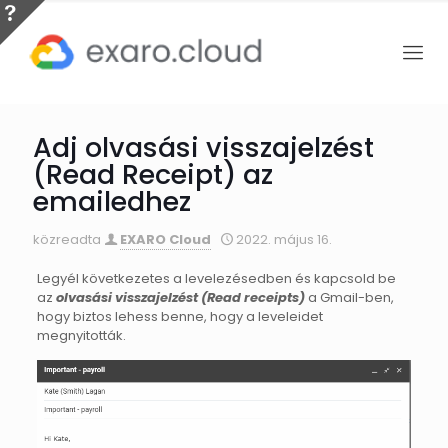
Adj olvasási visszajelzést
(Read Receipt) az
emailedhez
közreadta
EXARO Cloud
2022. május 16.
Legyél következetes a levelezésedben és kapcsold be
az
olvasási visszajelzést (Read receipts)
a Gmail-ben,
hogy biztos lehess benne, hogy a leveleidet
megnyitották.