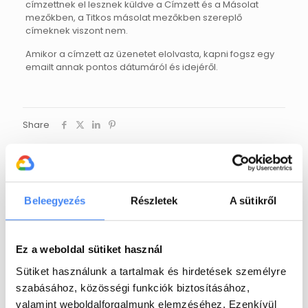
címzettnek el lesznek küldve a Címzett és a Másolat
mezőkben, a Titkos másolat mezőkben szereplő
címeknek viszont nem.
Amikor a címzett az üzenetet elolvasta, kapni fogsz egy
emailt annak pontos dátumáról és idejéről.
Share
EXARO Cloud
Az EXARO Cloud egyike annak a
Beleegyezés
Részletek
A sütikről
néhány magyar IT-cégnek, amelyek
hivatalos
Google Cloud Partner
minősítéssel rendelkeznek és a
Google engedélyével Google
Ez a weboldal sütiket használ
Workspace bevezetéssel és
support-tal foglalkoznak. Jelenleg
Sütiket használunk a tartalmak és hirdetések személyre
egyedüli magyar cégként csak mi
szabásához, közösségi funkciók biztosításához,
vagyunk jogosultak Google for
valamint weboldalforgalmunk elemzéséhez. Ezenkívül