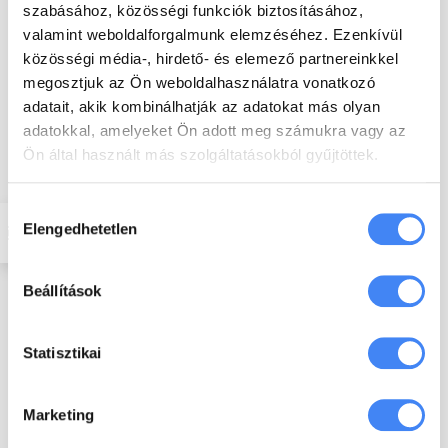
szabásához, közösségi funkciók biztosításához,
valamint weboldalforgalmunk elemzéséhez. Ezenkívül
Kérdés, megjegyzés
közösségi média-, hirdető- és elemező partnereinkkel
megosztjuk az Ön weboldalhasználatra vonatkozó
adatait, akik kombinálhatják az adatokat más olyan
adatokkal, amelyeket Ön adott meg számukra vagy az
Ön által használt más szolgáltatásokból gyűjtöttek.
Hozzájárulás
Elengedhetetlen
kiválasztása
Beállítások
Elfogadom az Exaro Kft.
adatkezelési
tájékoztató
ját.*
Feliratkozom a Workspace oktatási és
Statisztikai
ismeretterjesztő anyagokra.
Marketing
Please prove you are human by selecting the
cup
.