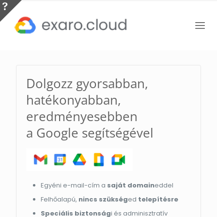
Dolgozz gyorsabban,
hatékonyabban,
eredményesebben
a Google segítségével
Egyéni e-mail-cím a
saját domain
eddel
Felhőalapú,
nincs szükség
ed
telepítésre
Speciális biztonság
i és adminisztratív