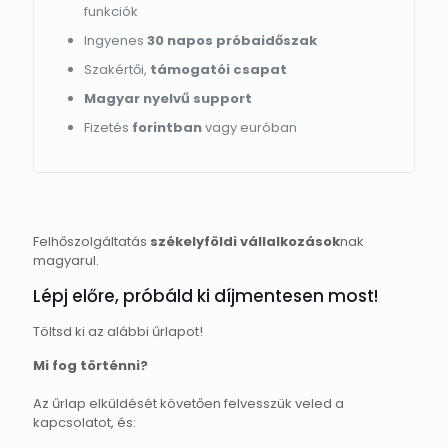
funkciók
Ingyenes
30 napos próbaidőszak
Szakértői,
támogatói csapat
Magyar nyelvű support
Fizetés
forintban
vagy euróban
Felhőszolgáltatás
székelyföldi vállalkozások
nak
magyarul.
Lépj előre, próbáld ki díjmentesen most!
Töltsd ki az alábbi űrlapot!
Mi fog történni?
Az űrlap elküldését követően felvesszük veled a
kapcsolatot, és: