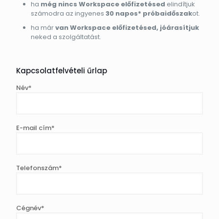
ha
még nincs Workspace előfizetésed
elindítjuk
számodra az ingyenes
30 napos* próbaidőszak
ot.
ha már
van Workspace előfizetésed, jóárasítjuk
neked a szolgáltatást.
Kapcsolatfelvételi űrlap
Név*
E-mail cím*
Telefonszám*
Cégnév*