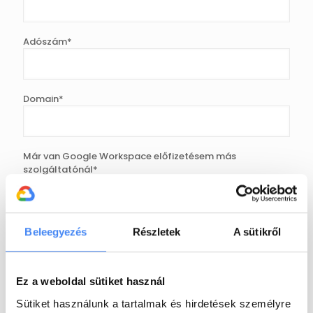
Adószám*
Domain*
Már van Google Workspace előfizetésem más
szolgáltatónál*
van, de áthoznám
nincs, új vagyok
Felhasználók száma*
1
2-5
6-10
11-20
21-50
Beleegyezés
Részletek
A sütikről
51-100
100+
Google Workspace*
Ez a weboldal sütiket használ
Business Starter
Business Standard
Sütiket használunk a tartalmak és hirdetések személyre
Business Plus